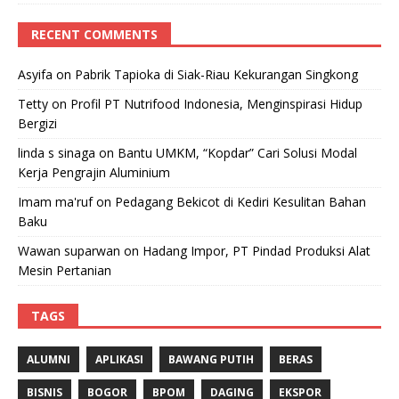
RECENT COMMENTS
Asyifa
on
Pabrik Tapioka di Siak-Riau Kekurangan Singkong
Tetty
on
Profil PT Nutrifood Indonesia, Menginspirasi Hidup
Bergizi
linda s sinaga
on
Bantu UMKM, “Kopdar” Cari Solusi Modal
Kerja Pengrajin Aluminium
Imam ma'ruf
on
Pedagang Bekicot di Kediri Kesulitan Bahan
Baku
Wawan suparwan
on
Hadang Impor, PT Pindad Produksi Alat
Mesin Pertanian
TAGS
ALUMNI
APLIKASI
BAWANG PUTIH
BERAS
BISNIS
BOGOR
BPOM
DAGING
EKSPOR