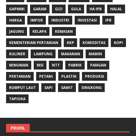
GAPMMI
GARAM
GIZI
GULA
HA IPB
HALAL
HARGA
IMPOR
INDUSTRI
INVESTASI
IPB
JAGUNG
KELAPA
KEMASAN
KEMENTERIAN PERTANIAN
KKP
KOMODITAS
KOPI
KULINER
LAMPUNG
MAKANAN
MAMIN
MINUMAN
MSI
NTT
PABRIK
PANGAN
PERTANIAN
PETANI
PLASTIK
PRODUKSI
RUMPUT LAUT
SAPI
SAWIT
SINGKONG
TAPIOKA
PROFIL