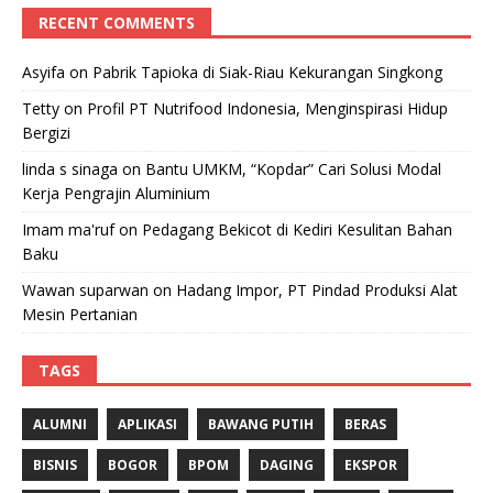
RECENT COMMENTS
Asyifa
on
Pabrik Tapioka di Siak-Riau Kekurangan Singkong
Tetty
on
Profil PT Nutrifood Indonesia, Menginspirasi Hidup
Bergizi
linda s sinaga
on
Bantu UMKM, “Kopdar” Cari Solusi Modal
Kerja Pengrajin Aluminium
Imam ma'ruf
on
Pedagang Bekicot di Kediri Kesulitan Bahan
Baku
Wawan suparwan
on
Hadang Impor, PT Pindad Produksi Alat
Mesin Pertanian
TAGS
ALUMNI
APLIKASI
BAWANG PUTIH
BERAS
BISNIS
BOGOR
BPOM
DAGING
EKSPOR