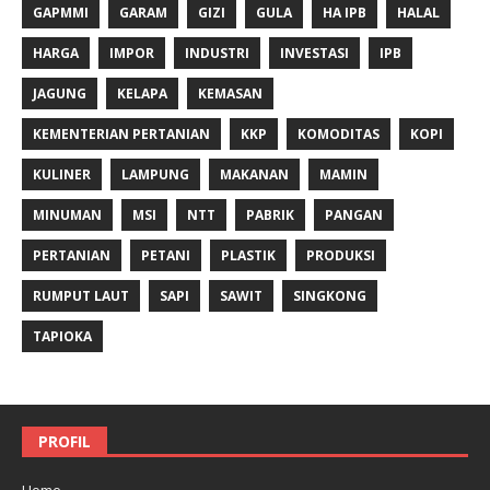
GAPMMI
GARAM
GIZI
GULA
HA IPB
HALAL
HARGA
IMPOR
INDUSTRI
INVESTASI
IPB
JAGUNG
KELAPA
KEMASAN
KEMENTERIAN PERTANIAN
KKP
KOMODITAS
KOPI
KULINER
LAMPUNG
MAKANAN
MAMIN
MINUMAN
MSI
NTT
PABRIK
PANGAN
PERTANIAN
PETANI
PLASTIK
PRODUKSI
RUMPUT LAUT
SAPI
SAWIT
SINGKONG
TAPIOKA
PROFIL
Home