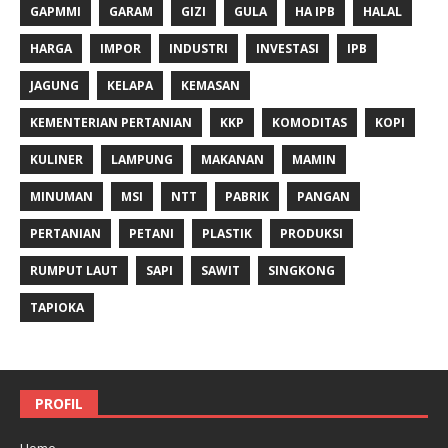
GAPMMI
GARAM
GIZI
GULA
HA IPB
HALAL
HARGA
IMPOR
INDUSTRI
INVESTASI
IPB
JAGUNG
KELAPA
KEMASAN
KEMENTERIAN PERTANIAN
KKP
KOMODITAS
KOPI
KULINER
LAMPUNG
MAKANAN
MAMIN
MINUMAN
MSI
NTT
PABRIK
PANGAN
PERTANIAN
PETANI
PLASTIK
PRODUKSI
RUMPUT LAUT
SAPI
SAWIT
SINGKONG
TAPIOKA
PROFIL
Home