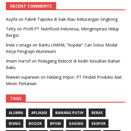
RECENT COMMENTS
Asyifa
on
Pabrik Tapioka di Siak-Riau Kekurangan Singkong
Tetty
on
Profil PT Nutrifood Indonesia, Menginspirasi Hidup
Bergizi
linda s sinaga
on
Bantu UMKM, “Kopdar” Cari Solusi Modal
Kerja Pengrajin Aluminium
Imam ma'ruf
on
Pedagang Bekicot di Kediri Kesulitan Bahan
Baku
Wawan suparwan
on
Hadang Impor, PT Pindad Produksi Alat
Mesin Pertanian
TAGS
ALUMNI
APLIKASI
BAWANG PUTIH
BERAS
BISNIS
BOGOR
BPOM
DAGING
EKSPOR