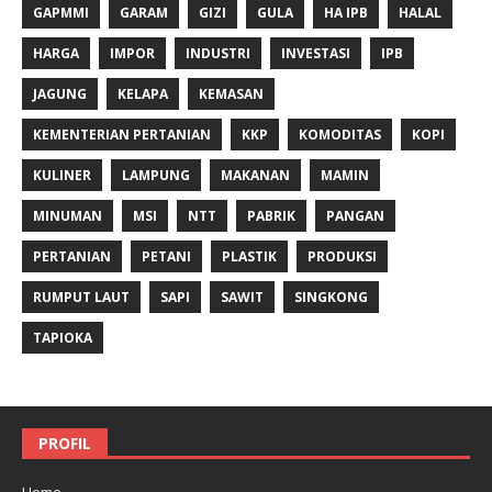
GAPMMI
GARAM
GIZI
GULA
HA IPB
HALAL
HARGA
IMPOR
INDUSTRI
INVESTASI
IPB
JAGUNG
KELAPA
KEMASAN
KEMENTERIAN PERTANIAN
KKP
KOMODITAS
KOPI
KULINER
LAMPUNG
MAKANAN
MAMIN
MINUMAN
MSI
NTT
PABRIK
PANGAN
PERTANIAN
PETANI
PLASTIK
PRODUKSI
RUMPUT LAUT
SAPI
SAWIT
SINGKONG
TAPIOKA
PROFIL
Home