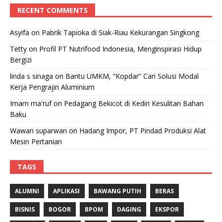
RECENT COMMENTS
Asyifa
on
Pabrik Tapioka di Siak-Riau Kekurangan Singkong
Tetty
on
Profil PT Nutrifood Indonesia, Menginspirasi Hidup
Bergizi
linda s sinaga
on
Bantu UMKM, “Kopdar” Cari Solusi Modal
Kerja Pengrajin Aluminium
Imam ma'ruf
on
Pedagang Bekicot di Kediri Kesulitan Bahan
Baku
Wawan suparwan
on
Hadang Impor, PT Pindad Produksi Alat
Mesin Pertanian
TAGS
ALUMNI
APLIKASI
BAWANG PUTIH
BERAS
BISNIS
BOGOR
BPOM
DAGING
EKSPOR