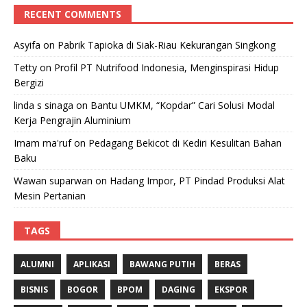
RECENT COMMENTS
Asyifa
on
Pabrik Tapioka di Siak-Riau Kekurangan Singkong
Tetty
on
Profil PT Nutrifood Indonesia, Menginspirasi Hidup
Bergizi
linda s sinaga
on
Bantu UMKM, “Kopdar” Cari Solusi Modal
Kerja Pengrajin Aluminium
Imam ma'ruf
on
Pedagang Bekicot di Kediri Kesulitan Bahan
Baku
Wawan suparwan
on
Hadang Impor, PT Pindad Produksi Alat
Mesin Pertanian
TAGS
ALUMNI
APLIKASI
BAWANG PUTIH
BERAS
BISNIS
BOGOR
BPOM
DAGING
EKSPOR