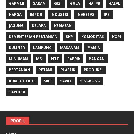
GAPMMI
GARAM
GIZI
GULA
HA IPB
HALAL
HARGA
IMPOR
INDUSTRI
INVESTASI
IPB
JAGUNG
KELAPA
KEMASAN
KEMENTERIAN PERTANIAN
KKP
KOMODITAS
KOPI
KULINER
LAMPUNG
MAKANAN
MAMIN
MINUMAN
MSI
NTT
PABRIK
PANGAN
PERTANIAN
PETANI
PLASTIK
PRODUKSI
RUMPUT LAUT
SAPI
SAWIT
SINGKONG
TAPIOKA
PROFIL
Home