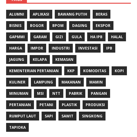
ALUMNI
APLIKASI
BAWANG PUTIH
BERAS
BISNIS
BOGOR
BPOM
DAGING
EKSPOR
GAPMMI
GARAM
GIZI
GULA
HA IPB
HALAL
HARGA
IMPOR
INDUSTRI
INVESTASI
IPB
JAGUNG
KELAPA
KEMASAN
KEMENTERIAN PERTANIAN
KKP
KOMODITAS
KOPI
KULINER
LAMPUNG
MAKANAN
MAMIN
MINUMAN
MSI
NTT
PABRIK
PANGAN
PERTANIAN
PETANI
PLASTIK
PRODUKSI
RUMPUT LAUT
SAPI
SAWIT
SINGKONG
TAPIOKA