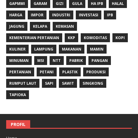
GAPMMI
GARAM
GIZI
GULA
HA IPB
HALAL
HARGA
IMPOR
INDUSTRI
INVESTASI
IPB
JAGUNG
KELAPA
KEMASAN
KEMENTERIAN PERTANIAN
KKP
KOMODITAS
KOPI
KULINER
LAMPUNG
MAKANAN
MAMIN
MINUMAN
MSI
NTT
PABRIK
PANGAN
PERTANIAN
PETANI
PLASTIK
PRODUKSI
RUMPUT LAUT
SAPI
SAWIT
SINGKONG
TAPIOKA
PROFIL
Home