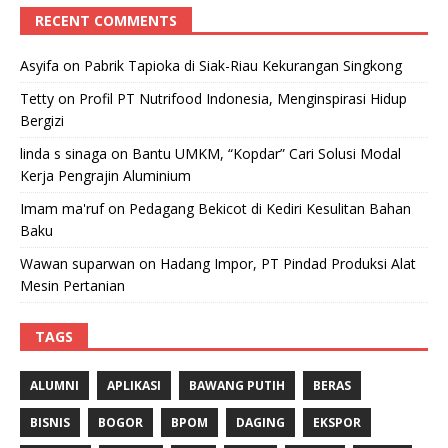
RECENT COMMENTS
Asyifa
on
Pabrik Tapioka di Siak-Riau Kekurangan Singkong
Tetty
on
Profil PT Nutrifood Indonesia, Menginspirasi Hidup
Bergizi
linda s sinaga
on
Bantu UMKM, “Kopdar” Cari Solusi Modal
Kerja Pengrajin Aluminium
Imam ma'ruf
on
Pedagang Bekicot di Kediri Kesulitan Bahan
Baku
Wawan suparwan
on
Hadang Impor, PT Pindad Produksi Alat
Mesin Pertanian
TAGS
ALUMNI
APLIKASI
BAWANG PUTIH
BERAS
BISNIS
BOGOR
BPOM
DAGING
EKSPOR