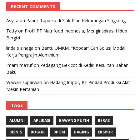
RECENT COMMENTS
Asyifa
on
Pabrik Tapioka di Siak-Riau Kekurangan Singkong
Tetty
on
Profil PT Nutrifood Indonesia, Menginspirasi Hidup
Bergizi
linda s sinaga
on
Bantu UMKM, “Kopdar” Cari Solusi Modal
Kerja Pengrajin Aluminium
Imam ma'ruf
on
Pedagang Bekicot di Kediri Kesulitan Bahan
Baku
Wawan suparwan
on
Hadang Impor, PT Pindad Produksi Alat
Mesin Pertanian
TAGS
ALUMNI
APLIKASI
BAWANG PUTIH
BERAS
BISNIS
BOGOR
BPOM
DAGING
EKSPOR