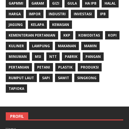
GAPMMI
GARAM
GIZI
GULA
HA IPB
HALAL
HARGA
IMPOR
INDUSTRI
INVESTASI
IPB
JAGUNG
KELAPA
KEMASAN
KEMENTERIAN PERTANIAN
KKP
KOMODITAS
KOPI
KULINER
LAMPUNG
MAKANAN
MAMIN
MINUMAN
MSI
NTT
PABRIK
PANGAN
PERTANIAN
PETANI
PLASTIK
PRODUKSI
RUMPUT LAUT
SAPI
SAWIT
SINGKONG
TAPIOKA
PROFIL
Home