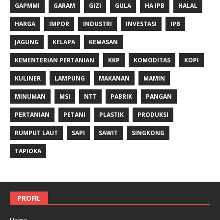
GAPMMI
GARAM
GIZI
GULA
HA IPB
HALAL
HARGA
IMPOR
INDUSTRI
INVESTASI
IPB
JAGUNG
KELAPA
KEMASAN
KEMENTERIAN PERTANIAN
KKP
KOMODITAS
KOPI
KULINER
LAMPUNG
MAKANAN
MAMIN
MINUMAN
MSI
NTT
PABRIK
PANGAN
PERTANIAN
PETANI
PLASTIK
PRODUKSI
RUMPUT LAUT
SAPI
SAWIT
SINGKONG
TAPIOKA
PROFIL
Home