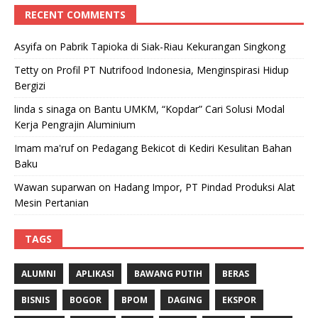
RECENT COMMENTS
Asyifa
on
Pabrik Tapioka di Siak-Riau Kekurangan Singkong
Tetty
on
Profil PT Nutrifood Indonesia, Menginspirasi Hidup
Bergizi
linda s sinaga
on
Bantu UMKM, “Kopdar” Cari Solusi Modal
Kerja Pengrajin Aluminium
Imam ma'ruf
on
Pedagang Bekicot di Kediri Kesulitan Bahan
Baku
Wawan suparwan
on
Hadang Impor, PT Pindad Produksi Alat
Mesin Pertanian
TAGS
ALUMNI
APLIKASI
BAWANG PUTIH
BERAS
BISNIS
BOGOR
BPOM
DAGING
EKSPOR