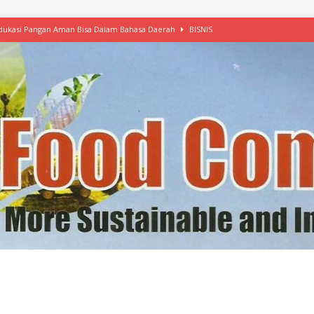
afood’ Mulai Ekspansi, IKEA dan MSC Dukung Seafood Berkelanjutan
n Free Versi Healthy Choice, Tepung Talas Kimpul Pilihan Menu Sehat
ikpapan Latih Olah Singkong, KKN Universitas Lampung Kenalkan Sosmocaf
nis Makanan dengan McCormick, Ciptakan Raksasa Rp1.100 Triliun
etanol, MSI: Potensi Singkong Bisa Ditingkatkan
KEBIJAKAN
kel, Konawe Kepulauan Tetap Andalkan Mete, Kakao, Pala dan Kelapa
erta, Himpunan Alumni IPB Gelar Munas VII
RAGAM