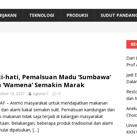
B Beri Penghargaan Top 100 Alumni Prominen
RAGAM
e, Ini Inovasi Mikroalga Prof Astri Rinanti dari Universitas Trisakti
BIJAKAN
TEKNOLOGI
PRODUKSI
SUDUT PANDAN
 Edukasi Pangan Aman Bisa Dalam Bahasa Daerah
BISNIS
RE
Dari 
Prof 
Jadi 
i-hati, Pemalsuan Madu ‘Sumbawa’
Dala
 ‘Wamena’ Semakin Marak
Resto
ober 13, 2017
agrimin1
0
dan 
, AF – Animo masyarakat untuk mendapatkan makanan
Aneka
 dan alami bakal semakin sulit. Pemalsuan kandungan dan
Choic
 makanan tidak saja terjadi di kalangan masyarakat
taan. Belakangan, beberapa produk tradisional dan alami
Unive
ulai dipalsukan,
[…]
KKN 