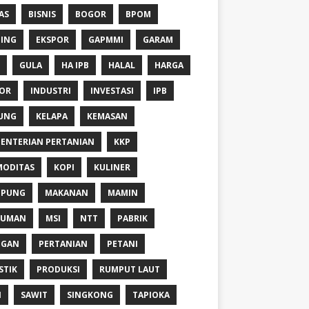
AS
BISNIS
BOGOR
BPOM
ING
EKSPOR
GAPMMI
GARAM
GULA
HA IPB
HALAL
HARGA
OR
INDUSTRI
INVESTASI
IPB
UNG
KELAPA
KEMASAN
ENTERIAN PERTANIAN
KKP
ODITAS
KOPI
KULINER
MPUNG
MAKANAN
MAMIN
NUMAN
MSI
NTT
PABRIK
NGAN
PERTANIAN
PETANI
STIK
PRODUKSI
RUMPUT LAUT
I
SAWIT
SINGKONG
TAPIOKA