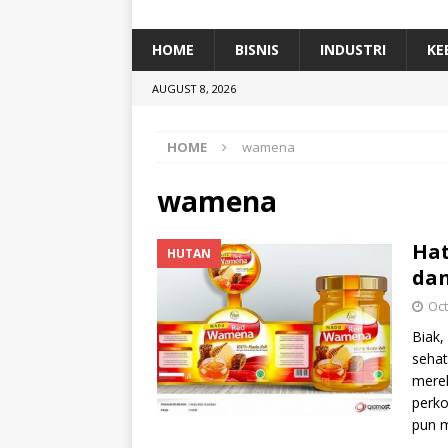
[ January 5, 2026 ]
Himpunan Alumni IP
[ July 11, 2026 ]
Dari Limbah ke Pakan Lel
HOME
BISNIS
INDUSTRI
KE
TEKNOLOGI
AUGUST 8, 2026
[ June 29, 2026 ]
Jadi Ekspresi Budaya,
HOME
wamena
wamena
Hat
HUTAN
dan
Oct
Biak
sehat
merek
perko
pun m