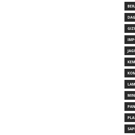
BER
DAG
GIZI
IMP
JAG
KEM
KOM
LA
MI
PA
PLA
SAP