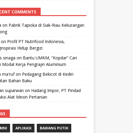
CENT COMMENTS
a
on
Pabrik Tapioka di Siak-Riau Kekurangan
kong
on
Profil PT Nutrifood Indonesia,
nspirasi Hidup Bergizi
 s sinaga
on
Bantu UMKM, “Kopdar” Cari
i Modal Kerja Pengrajin Aluminium
 ma'ruf
on
Pedagang Bekicot di Kediri
litan Bahan Baku
n suparwan
on
Hadang Impor, PT Pindad
ksi Alat Mesin Pertanian
GS
MNI
APLIKASI
BAWANG PUTIH