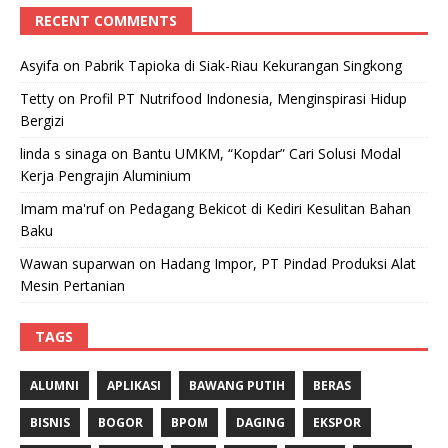
RECENT COMMENTS
Asyifa
on
Pabrik Tapioka di Siak-Riau Kekurangan Singkong
Tetty
on
Profil PT Nutrifood Indonesia, Menginspirasi Hidup
Bergizi
linda s sinaga
on
Bantu UMKM, “Kopdar” Cari Solusi Modal
Kerja Pengrajin Aluminium
Imam ma'ruf
on
Pedagang Bekicot di Kediri Kesulitan Bahan
Baku
Wawan suparwan
on
Hadang Impor, PT Pindad Produksi Alat
Mesin Pertanian
TAGS
ALUMNI
APLIKASI
BAWANG PUTIH
BERAS
BISNIS
BOGOR
BPOM
DAGING
EKSPOR