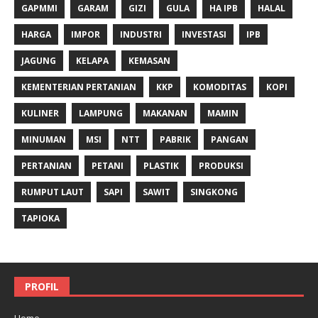
GAPMMI
GARAM
GIZI
GULA
HA IPB
HALAL
HARGA
IMPOR
INDUSTRI
INVESTASI
IPB
JAGUNG
KELAPA
KEMASAN
KEMENTERIAN PERTANIAN
KKP
KOMODITAS
KOPI
KULINER
LAMPUNG
MAKANAN
MAMIN
MINUMAN
MSI
NTT
PABRIK
PANGAN
PERTANIAN
PETANI
PLASTIK
PRODUKSI
RUMPUT LAUT
SAPI
SAWIT
SINGKONG
TAPIOKA
PROFIL
Home