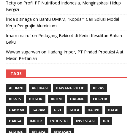
Tetty
on
Profil PT Nutrifood Indonesia, Menginspirasi Hidup
Bergizi
linda s sinaga
on
Bantu UMKM, “Kopdar” Cari Solusi Modal
Kerja Pengrajin Aluminium
Imam ma'ruf
on
Pedagang Bekicot di Kediri Kesulitan Bahan
Baku
Wawan suparwan
on
Hadang Impor, PT Pindad Produksi Alat
Mesin Pertanian
TAGS
ALUMNI
APLIKASI
BAWANG PUTIH
BERAS
BISNIS
BOGOR
BPOM
DAGING
EKSPOR
GAPMMI
GARAM
GIZI
GULA
HA IPB
HALAL
HARGA
IMPOR
INDUSTRI
INVESTASI
IPB
JAGUNG
KELAPA
KEMASAN