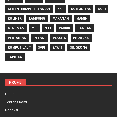
KEMENTERIAN PERTANIAN
KKP
KOMODITAS
KOPI
KULINER
LAMPUNG
MAKANAN
MAMIN
MINUMAN
MSI
NTT
PABRIK
PANGAN
PERTANIAN
PETANI
PLASTIK
PRODUKSI
RUMPUT LAUT
SAPI
SAWIT
SINGKONG
TAPIOKA
PROFIL
Home
Tentang Kami
Redaksi