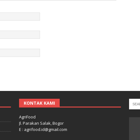
KONTAK KAMI
AgriFood
Jl. Parakan Salak, Bogor
E : agrifood.id@gmail.com