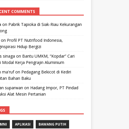
CENT COMMENTS
a
on
Pabrik Tapioka di Siak-Riau Kekurangan
kong
on
Profil PT Nutrifood Indonesia,
nspirasi Hidup Bergizi
 s sinaga
on
Bantu UMKM, “Kopdar” Cari
i Modal Kerja Pengrajin Aluminium
 ma'ruf
on
Pedagang Bekicot di Kediri
litan Bahan Baku
n suparwan
on
Hadang Impor, PT Pindad
ksi Alat Mesin Pertanian
GS
MNI
APLIKASI
BAWANG PUTIH