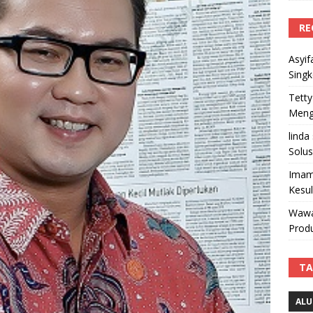
RE
Asyif
Sing
Tetty
Mengi
linda
Solus
Imam
Kesu
Wawa
Produ
TA
ALU