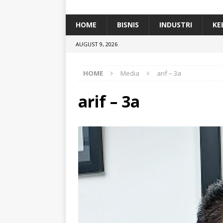
[ January 5, 2026 ]
Dihadiri Ratusan Pes
[ January 5, 2026 ]
Himpunan Alumni IP
HOME
BISNIS
INDUSTRI
KE
[ July 11, 2026 ]
Dari Limbah ke Pakan Lel
AUGUST 9, 2026
TEKNOLOGI
HOME
Media
arif – 3a
arif – 3a