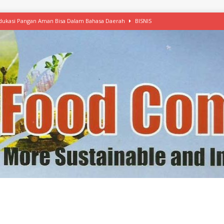
 Edukasi Pangan Aman Bisa Dalam Bahasa Daerah
BISNIS
afood’ Mulai Ekspansi, IKEA dan MSC Dukung Seafood Berkelanjutan
n Free Versi Healthy Choice, Tepung Talas Kimpul Pilihan Menu Sehat
ikpapan Latih Olah Singkong, KKN Universitas Lampung Kenalkan Sosmocaf
nis Makanan dengan McCormick, Ciptakan Raksasa Rp1.100 Triliun
etanol, MSI: Potensi Singkong Bisa Ditingkatkan
KEBIJAKAN
kel, Konawe Kepulauan Tetap Andalkan Mete, Kakao, Pala dan Kelapa