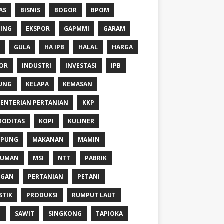
AS
BISNIS
BOGOR
BPOM
ING
EKSPOR
GAPMMI
GARAM
GULA
HA IPB
HALAL
HARGA
OR
INDUSTRI
INVESTASI
IPB
UNG
KELAPA
KEMASAN
ENTERIAN PERTANIAN
KKP
ODITAS
KOPI
KULINER
MPUNG
MAKANAN
MAMIN
NUMAN
MSI
NTT
PABRIK
NGAN
PERTANIAN
PETANI
STIK
PRODUKSI
RUMPUT LAUT
I
SAWIT
SINGKONG
TAPIOKA