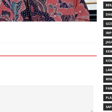
BER
DAG
GIZI
IMP
JAG
KEM
KOM
LA
MI
PA
PLA
SAP