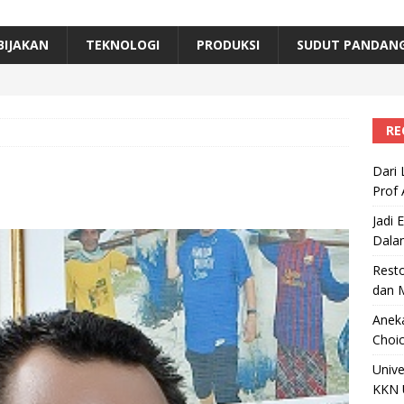
erta, Himpunan Alumni IPB Gelar Munas VII
RAGAM
B Beri Penghargaan Top 100 Alumni Prominen
RAGAM
BIJAKAN
TEKNOLOGI
PRODUKSI
SUDUT PANDAN
e, Ini Inovasi Mikroalga Prof Astri Rinanti dari Universitas Trisakti
RE
Dari 
Prof 
Jadi 
Dala
Resto
dan 
Aneka
Choic
Unive
KKN 