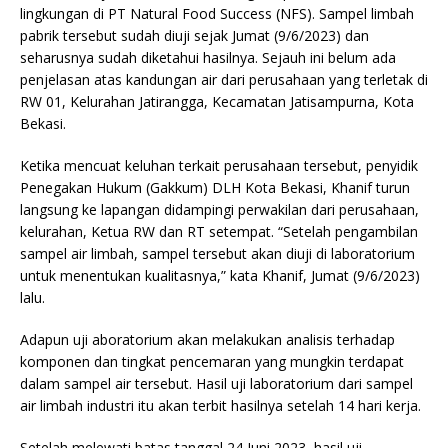
lingkungan di PT Natural Food Success (NFS). Sampel limbah
pabrik tersebut sudah diuji sejak Jumat (9/6/2023) dan
seharusnya sudah diketahui hasilnya. Sejauh ini belum ada
penjelasan atas kandungan air dari perusahaan yang terletak di
RW 01, Kelurahan Jatirangga, Kecamatan Jatisampurna, Kota
Bekasi.
Ketika mencuat keluhan terkait perusahaan tersebut, penyidik
Penegakan Hukum (Gakkum) DLH Kota Bekasi, Khanif turun
langsung ke lapangan didampingi perwakilan dari perusahaan,
kelurahan, Ketua RW dan RT setempat. “Setelah pengambilan
sampel air limbah, sampel tersebut akan diuji di laboratorium
untuk menentukan kualitasnya,” kata Khanif, Jumat (9/6/2023)
lalu.
Adapun uji aboratorium akan melakukan analisis terhadap
komponen dan tingkat pencemaran yang mungkin terdapat
dalam sampel air tersebut. Hasil uji laboratorium dari sampel
air limbah industri itu akan terbit hasilnya setelah 14 hari kerja.
Setelah melewati batas tanggal 24 Juni 2023, hasil uji