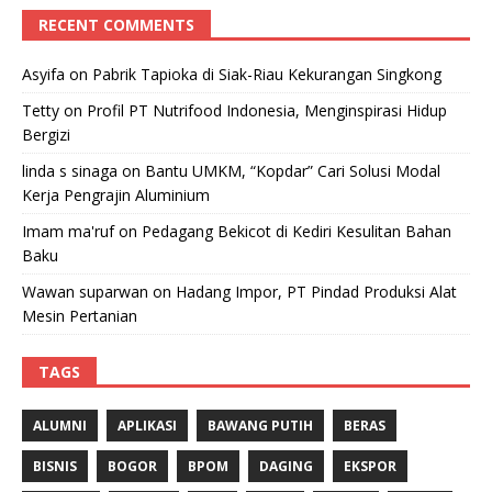
RECENT COMMENTS
Asyifa
on
Pabrik Tapioka di Siak-Riau Kekurangan Singkong
Tetty
on
Profil PT Nutrifood Indonesia, Menginspirasi Hidup
Bergizi
linda s sinaga
on
Bantu UMKM, “Kopdar” Cari Solusi Modal
Kerja Pengrajin Aluminium
Imam ma'ruf
on
Pedagang Bekicot di Kediri Kesulitan Bahan
Baku
Wawan suparwan
on
Hadang Impor, PT Pindad Produksi Alat
Mesin Pertanian
TAGS
ALUMNI
APLIKASI
BAWANG PUTIH
BERAS
BISNIS
BOGOR
BPOM
DAGING
EKSPOR