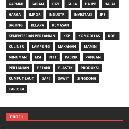
GAPMMI
GARAM
GIZI
GULA
HA IPB
HALAL
HARGA
IMPOR
INDUSTRI
INVESTASI
IPB
JAGUNG
KELAPA
KEMASAN
KEMENTERIAN PERTANIAN
KKP
KOMODITAS
KOPI
KULINER
LAMPUNG
MAKANAN
MAMIN
MINUMAN
MSI
NTT
PABRIK
PANGAN
PERTANIAN
PETANI
PLASTIK
PRODUKSI
RUMPUT LAUT
SAPI
SAWIT
SINGKONG
TAPIOKA
PROFIL