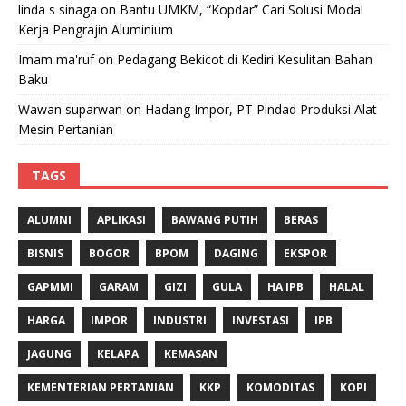
linda s sinaga
on
Bantu UMKM, “Kopdar” Cari Solusi Modal
Kerja Pengrajin Aluminium
Imam ma'ruf
on
Pedagang Bekicot di Kediri Kesulitan Bahan
Baku
Wawan suparwan
on
Hadang Impor, PT Pindad Produksi Alat
Mesin Pertanian
TAGS
ALUMNI
APLIKASI
BAWANG PUTIH
BERAS
BISNIS
BOGOR
BPOM
DAGING
EKSPOR
GAPMMI
GARAM
GIZI
GULA
HA IPB
HALAL
HARGA
IMPOR
INDUSTRI
INVESTASI
IPB
JAGUNG
KELAPA
KEMASAN
KEMENTERIAN PERTANIAN
KKP
KOMODITAS
KOPI