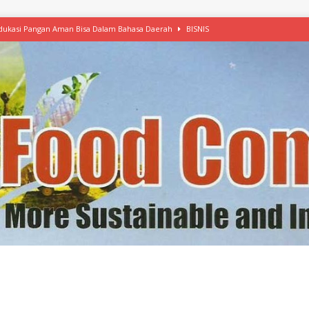
 Edukasi Pangan Aman Bisa Dalam Bahasa Daerah
BISNIS
afood’ Mulai Ekspansi, IKEA dan MSC Dukung Seafood Berkelanjutan
n Free Versi Healthy Choice, Tepung Talas Kimpul Pilihan Menu Sehat
ikpapan Latih Olah Singkong, KKN Universitas Lampung Kenalkan Sosmocaf
nis Makanan dengan McCormick, Ciptakan Raksasa Rp1.100 Triliun
etanol, MSI: Potensi Singkong Bisa Ditingkatkan
KEBIJAKAN
kel, Konawe Kepulauan Tetap Andalkan Mete, Kakao, Pala dan Kelapa