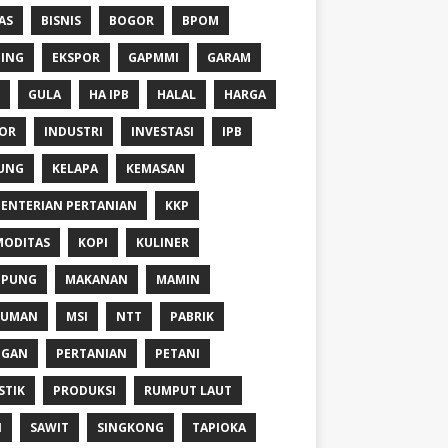
AS
BISNIS
BOGOR
BPOM
ING
EKSPOR
GAPMMI
GARAM
GULA
HA IPB
HALAL
HARGA
OR
INDUSTRI
INVESTASI
IPB
UNG
KELAPA
KEMASAN
ENTERIAN PERTANIAN
KKP
ODITAS
KOPI
KULINER
MPUNG
MAKANAN
MAMIN
NUMAN
MSI
NTT
PABRIK
NGAN
PERTANIAN
PETANI
STIK
PRODUKSI
RUMPUT LAUT
I
SAWIT
SINGKONG
TAPIOKA