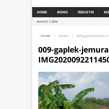
[ January 5, 2026 ]
Dihadiri Ratusan Pes
[ January 5, 2026 ]
Himpunan Alumni IP
HOME
BISNIS
INDUSTRI
KE
[ July 11, 2026 ]
Dari Limbah ke Pakan Lel
AUGUST 7, 2026
TEKNOLOGI
HOME
Media
009-gaplek-jemuran-
009-gaplek-jemura
IMG202009221145