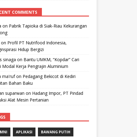
CENT COMMENTS
a
on
Pabrik Tapioka di Siak-Riau Kekurangan
kong
on
Profil PT Nutrifood Indonesia,
nspirasi Hidup Bergizi
 s sinaga
on
Bantu UMKM, “Kopdar” Cari
i Modal Kerja Pengrajin Aluminium
 ma'ruf
on
Pedagang Bekicot di Kediri
litan Bahan Baku
n suparwan
on
Hadang Impor, PT Pindad
ksi Alat Mesin Pertanian
GS
MNI
APLIKASI
BAWANG PUTIH