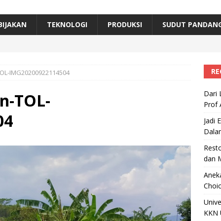
erta, Himpunan Alumni IPB Gelar Munas VII
RAGAM
B Beri Penghargaan Top 100 Alumni Prominen
RAGAM
BIJAKAN
TEKNOLOGI
PRODUKSI
SUDUT PANDAN
e, Ini Inovasi Mikroalga Prof Astri Rinanti dari Universitas Trisakti
RE
TOL-IMG20200922114504
Dari 
n-TOL-
Prof 
04
Jadi 
Dala
Resto
dan 
Aneka
Choic
Unive
KKN 