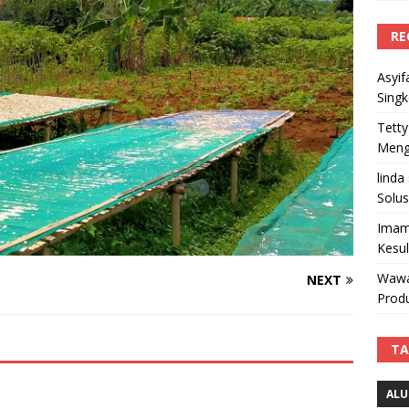
RE
Asyif
Sing
Tetty
Mengi
linda
Solus
Imam
Kesu
Wawa
NEXT
Produ
TA
ALU