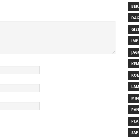
BER
DAG
GIZI
IMP
JAG
KEM
KOM
LA
MI
PA
PLA
SAP