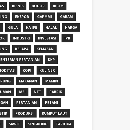
AS
BISNIS
BOGOR
BPOM
ING
EKSPOR
GAPMMI
GARAM
GULA
HA IPB
HALAL
HARGA
OR
INDUSTRI
INVESTASI
IPB
UNG
KELAPA
KEMASAN
ENTERIAN PERTANIAN
KKP
ODITAS
KOPI
KULINER
MPUNG
MAKANAN
MAMIN
NUMAN
MSI
NTT
PABRIK
NGAN
PERTANIAN
PETANI
STIK
PRODUKSI
RUMPUT LAUT
I
SAWIT
SINGKONG
TAPIOKA