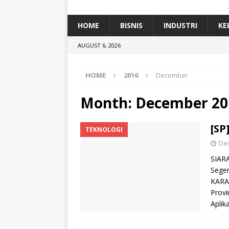
[ January 5, 2026 ]
Dihadiri Ratusan Pes
[ January 5, 2026 ]
Himpunan Alumni IP
HOME
BISNIS
INDUSTRI
KE
[ July 11, 2026 ]
Dari Limbah ke Pakan Lel
AUGUST 6, 2026
TEKNOLOGI
HOME
2016
December
Month:
December 20
[SP
TEKNOLOGI
De
SIARA
Seger
KARAN
Provi
Aplik