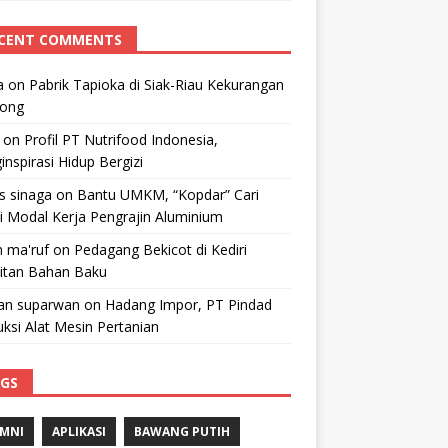
CENT COMMENTS
a
on
Pabrik Tapioka di Siak-Riau Kekurangan
kong
on
Profil PT Nutrifood Indonesia,
nspirasi Hidup Bergizi
 s sinaga
on
Bantu UMKM, “Kopdar” Cari
i Modal Kerja Pengrajin Aluminium
 ma'ruf
on
Pedagang Bekicot di Kediri
litan Bahan Baku
n suparwan
on
Hadang Impor, PT Pindad
ksi Alat Mesin Pertanian
GS
MNI
APLIKASI
BAWANG PUTIH