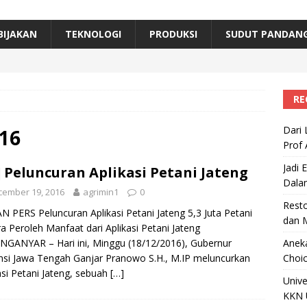
erta, Himpunan Alumni IPB Gelar Munas VII
RAGAM
B Beri Penghargaan Top 100 Alumni Prominen
RAGAM
BIJAKAN
TEKNOLOGI
PRODUKSI
SUDUT PANDAN
e, Ini Inovasi Mikroalga Prof Astri Rinanti dari Universitas Trisakti
RE
Dari 
16
Prof 
Jadi 
] Peluncuran Aplikasi Petani Jateng
Dala
cember 19, 2016
agrimin1
0
Resto
N PERS Peluncuran Aplikasi Petani Jateng 5,3 Juta Petani
dan 
a Peroleh Manfaat dari Aplikasi Petani Jateng
GANYAR – Hari ini, Minggu (18/12/2016), Gubernur
Aneka
nsi Jawa Tengah Ganjar Pranowo S.H., M.IP meluncurkan
Choic
asi Petani Jateng, sebuah
[…]
Unive
KKN 