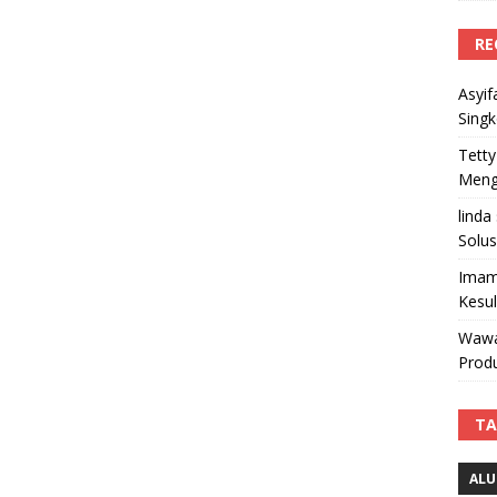
RE
Asyif
Sing
Tetty
Mengi
linda
Solus
Imam
Kesu
Wawa
Produ
TA
ALU