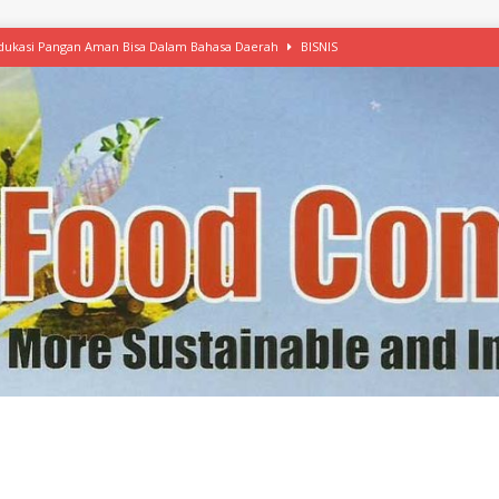
 Edukasi Pangan Aman Bisa Dalam Bahasa Daerah
BISNIS
afood’ Mulai Ekspansi, IKEA dan MSC Dukung Seafood Berkelanjutan
n Free Versi Healthy Choice, Tepung Talas Kimpul Pilihan Menu Sehat
ikpapan Latih Olah Singkong, KKN Universitas Lampung Kenalkan Sosmocaf
nis Makanan dengan McCormick, Ciptakan Raksasa Rp1.100 Triliun
etanol, MSI: Potensi Singkong Bisa Ditingkatkan
KEBIJAKAN
kel, Konawe Kepulauan Tetap Andalkan Mete, Kakao, Pala dan Kelapa