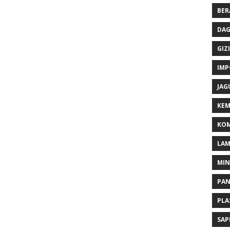
BER
DAG
GIZI
IMP
JAG
KEM
KOM
LA
MI
PA
PLA
SAP