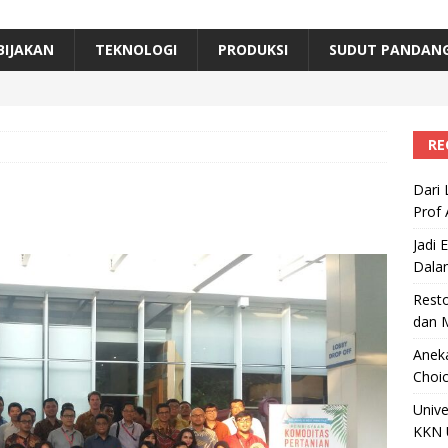
erta, Himpunan Alumni IPB Gelar Munas VII
RAGAM
B Beri Penghargaan Top 100 Alumni Prominen
RAGAM
BIJAKAN
TEKNOLOGI
PRODUKSI
SUDUT PANDAN
e, Ini Inovasi Mikroalga Prof Astri Rinanti dari Universitas Trisakti
RE
Dari 
Prof 
Jadi 
Dala
Resto
dan 
Aneka
Choic
Unive
KKN 