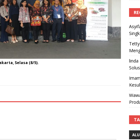
RE
Asyif
Sing
Tetty
Mengi
linda
arta, Selasa (8/5).
Solus
Imam
Kesu
Wawa
Produ
TA
ALU