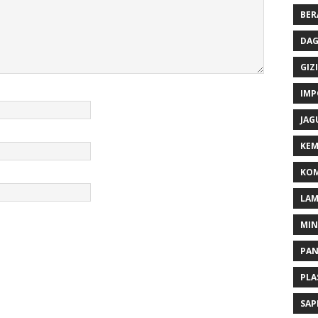
BER
DAG
GIZI
IMP
JAG
KEM
KOM
LA
MI
PA
PLA
SAP