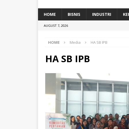
[ January 5, 2026 ]
Dihadiri Ratusan Pes
[ January 5, 2026 ]
Himpunan Alumni IP
HOME
BISNIS
INDUSTRI
KE
[ July 11, 2026 ]
Dari Limbah ke Pakan Lel
AUGUST 7, 2026
TEKNOLOGI
HOME
Media
HA SB IPB
HA SB IPB