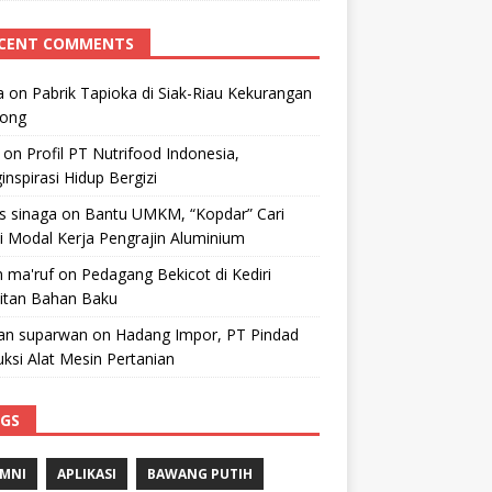
CENT COMMENTS
a
on
Pabrik Tapioka di Siak-Riau Kekurangan
kong
on
Profil PT Nutrifood Indonesia,
nspirasi Hidup Bergizi
 s sinaga
on
Bantu UMKM, “Kopdar” Cari
i Modal Kerja Pengrajin Aluminium
 ma'ruf
on
Pedagang Bekicot di Kediri
litan Bahan Baku
n suparwan
on
Hadang Impor, PT Pindad
ksi Alat Mesin Pertanian
GS
MNI
APLIKASI
BAWANG PUTIH