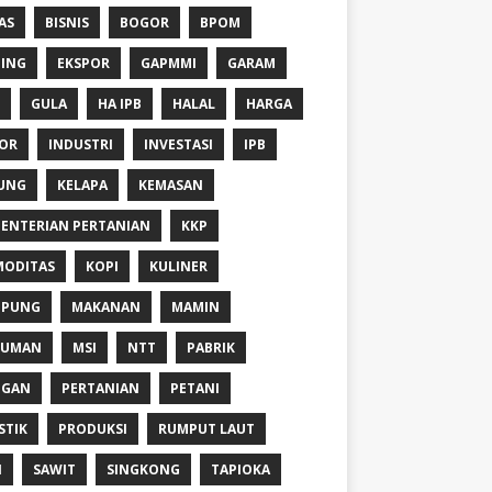
AS
BISNIS
BOGOR
BPOM
ING
EKSPOR
GAPMMI
GARAM
GULA
HA IPB
HALAL
HARGA
OR
INDUSTRI
INVESTASI
IPB
UNG
KELAPA
KEMASAN
ENTERIAN PERTANIAN
KKP
ODITAS
KOPI
KULINER
MPUNG
MAKANAN
MAMIN
NUMAN
MSI
NTT
PABRIK
NGAN
PERTANIAN
PETANI
STIK
PRODUKSI
RUMPUT LAUT
I
SAWIT
SINGKONG
TAPIOKA