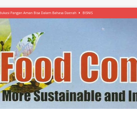
 Edukasi Pangan Aman Bisa Dalam Bahasa Daerah
BISNIS
afood’ Mulai Ekspansi, IKEA dan MSC Dukung Seafood Berkelanjutan
n Free Versi Healthy Choice, Tepung Talas Kimpul Pilihan Menu Sehat
ikpapan Latih Olah Singkong, KKN Universitas Lampung Kenalkan Sosmocaf
nis Makanan dengan McCormick, Ciptakan Raksasa Rp1.100 Triliun
etanol, MSI: Potensi Singkong Bisa Ditingkatkan
KEBIJAKAN
kel, Konawe Kepulauan Tetap Andalkan Mete, Kakao, Pala dan Kelapa