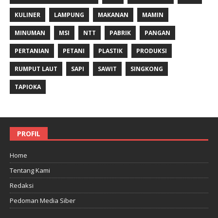
KULINER
LAMPUNG
MAKANAN
MAMIN
MINUMAN
MSI
NTT
PABRIK
PANGAN
PERTANIAN
PETANI
PLASTIK
PRODUKSI
RUMPUT LAUT
SAPI
SAWIT
SINGKONG
TAPIOKA
PROFIL
Home
Tentang Kami
Redaksi
Pedoman Media Siber