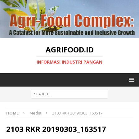
AGRIFOOD.ID
INFORMASI INDUSTRI PANGAN
HOME
Media
2103 RKR 20190303_163517
2103 RKR 20190303_163517