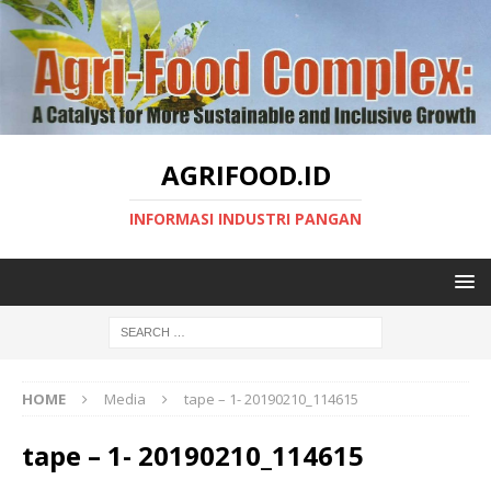
AGRIFOOD.ID
INFORMASI INDUSTRI PANGAN
HOME
Media
tape – 1- 20190210_114615
tape – 1- 20190210_114615