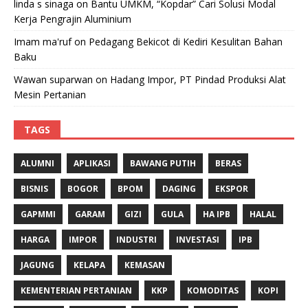
linda s sinaga
on
Bantu UMKM, “Kopdar” Cari Solusi Modal
Kerja Pengrajin Aluminium
Imam ma'ruf
on
Pedagang Bekicot di Kediri Kesulitan Bahan
Baku
Wawan suparwan
on
Hadang Impor, PT Pindad Produksi Alat
Mesin Pertanian
TAGS
ALUMNI
APLIKASI
BAWANG PUTIH
BERAS
BISNIS
BOGOR
BPOM
DAGING
EKSPOR
GAPMMI
GARAM
GIZI
GULA
HA IPB
HALAL
HARGA
IMPOR
INDUSTRI
INVESTASI
IPB
JAGUNG
KELAPA
KEMASAN
KEMENTERIAN PERTANIAN
KKP
KOMODITAS
KOPI