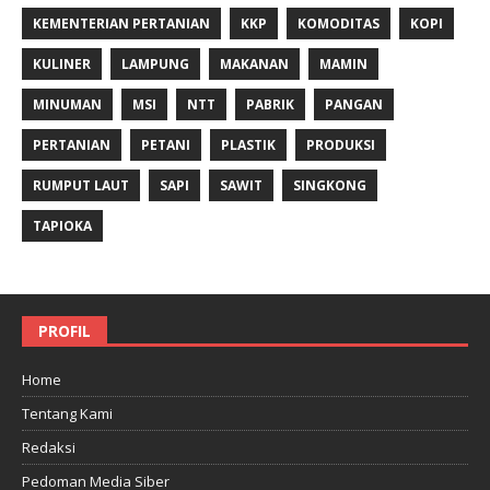
KEMENTERIAN PERTANIAN
KKP
KOMODITAS
KOPI
KULINER
LAMPUNG
MAKANAN
MAMIN
MINUMAN
MSI
NTT
PABRIK
PANGAN
PERTANIAN
PETANI
PLASTIK
PRODUKSI
RUMPUT LAUT
SAPI
SAWIT
SINGKONG
TAPIOKA
PROFIL
Home
Tentang Kami
Redaksi
Pedoman Media Siber