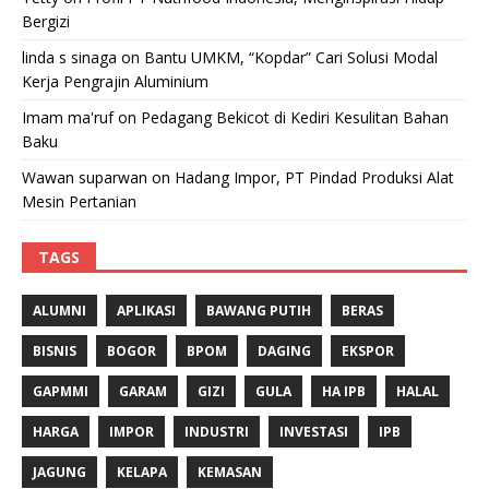
Bergizi
linda s sinaga
on
Bantu UMKM, “Kopdar” Cari Solusi Modal
Kerja Pengrajin Aluminium
Imam ma'ruf
on
Pedagang Bekicot di Kediri Kesulitan Bahan
Baku
Wawan suparwan
on
Hadang Impor, PT Pindad Produksi Alat
Mesin Pertanian
TAGS
ALUMNI
APLIKASI
BAWANG PUTIH
BERAS
BISNIS
BOGOR
BPOM
DAGING
EKSPOR
GAPMMI
GARAM
GIZI
GULA
HA IPB
HALAL
HARGA
IMPOR
INDUSTRI
INVESTASI
IPB
JAGUNG
KELAPA
KEMASAN