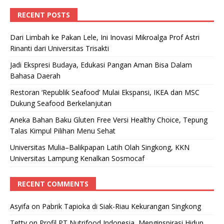
RECENT POSTS
Dari Limbah ke Pakan Lele, Ini Inovasi Mikroalga Prof Astri
Rinanti dari Universitas Trisakti
Jadi Ekspresi Budaya, Edukasi Pangan Aman Bisa Dalam
Bahasa Daerah
Restoran ‘Republik Seafood’ Mulai Ekspansi, IKEA dan MSC
Dukung Seafood Berkelanjutan
Aneka Bahan Baku Gluten Free Versi Healthy Choice, Tepung
Talas Kimpul Pilihan Menu Sehat
Universitas Mulia–Balikpapan Latih Olah Singkong, KKN
Universitas Lampung Kenalkan Sosmocaf
RECENT COMMENTS
Asyifa
on
Pabrik Tapioka di Siak-Riau Kekurangan Singkong
Tetty
on
Profil PT Nutrifood Indonesia, Menginspirasi Hidup