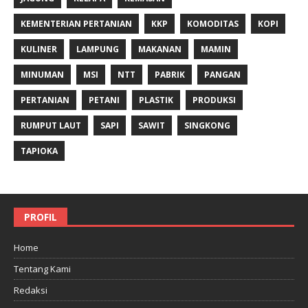
KEMENTERIAN PERTANIAN
KKP
KOMODITAS
KOPI
KULINER
LAMPUNG
MAKANAN
MAMIN
MINUMAN
MSI
NTT
PABRIK
PANGAN
PERTANIAN
PETANI
PLASTIK
PRODUKSI
RUMPUT LAUT
SAPI
SAWIT
SINGKONG
TAPIOKA
PROFIL
Home
Tentang Kami
Redaksi