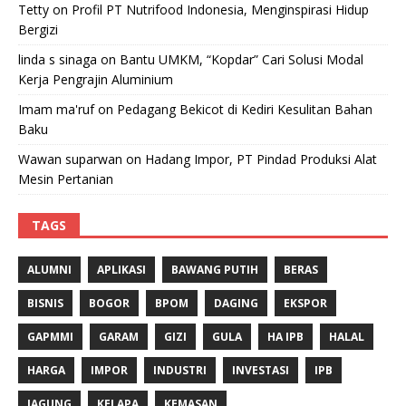
Tetty
on
Profil PT Nutrifood Indonesia, Menginspirasi Hidup
Bergizi
linda s sinaga
on
Bantu UMKM, “Kopdar” Cari Solusi Modal
Kerja Pengrajin Aluminium
Imam ma'ruf
on
Pedagang Bekicot di Kediri Kesulitan Bahan
Baku
Wawan suparwan
on
Hadang Impor, PT Pindad Produksi Alat
Mesin Pertanian
TAGS
ALUMNI
APLIKASI
BAWANG PUTIH
BERAS
BISNIS
BOGOR
BPOM
DAGING
EKSPOR
GAPMMI
GARAM
GIZI
GULA
HA IPB
HALAL
HARGA
IMPOR
INDUSTRI
INVESTASI
IPB
JAGUNG
KELAPA
KEMASAN