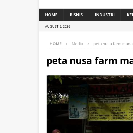
[ January 5, 2026 ]
Dihadiri Ratusan Pes
[ January 5, 2026 ]
Himpunan Alumni IP
HOME
BISNIS
INDUSTRI
KE
[ July 11, 2026 ]
Dari Limbah ke Pakan Lel
AUGUST 6, 2026
TEKNOLOGI
HOME
Media
peta nusa farm man
peta nusa farm 