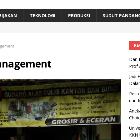
erta, Himpunan Alumni IPB Gelar Munas VII
RAGAM
B Beri Penghargaan Top 100 Alumni Prominen
RAGAM
BIJAKAN
TEKNOLOGI
PRODUKSI
SUDUT PANDAN
e, Ini Inovasi Mikroalga Prof Astri Rinanti dari Universitas Trisakti
RE
agement
Dari 
management
Prof 
Jadi 
Dala
Resto
dan 
Aneka
Choic
Unive
KKN 