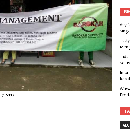
RE
Asyif
Sing
Tetty
Mengi
linda
Solus
Imam
Kesu
Wawa
Produ
(17/11).
TA
ALU