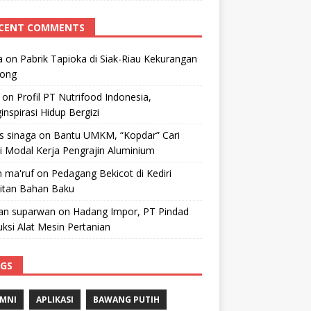
CENT COMMENTS
a
on
Pabrik Tapioka di Siak-Riau Kekurangan
kong
on
Profil PT Nutrifood Indonesia,
nspirasi Hidup Bergizi
 s sinaga
on
Bantu UMKM, “Kopdar” Cari
i Modal Kerja Pengrajin Aluminium
 ma'ruf
on
Pedagang Bekicot di Kediri
litan Bahan Baku
n suparwan
on
Hadang Impor, PT Pindad
ksi Alat Mesin Pertanian
GS
MNI
APLIKASI
BAWANG PUTIH