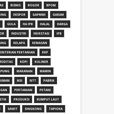
AS
BISNIS
BOGOR
BPOM
ING
EKSPOR
GAPMMI
GARAM
GULA
HA IPB
HALAL
HARGA
OR
INDUSTRI
INVESTASI
IPB
UNG
KELAPA
KEMASAN
ENTERIAN PERTANIAN
KKP
ODITAS
KOPI
KULINER
MPUNG
MAKANAN
MAMIN
NUMAN
MSI
NTT
PABRIK
NGAN
PERTANIAN
PETANI
STIK
PRODUKSI
RUMPUT LAUT
I
SAWIT
SINGKONG
TAPIOKA