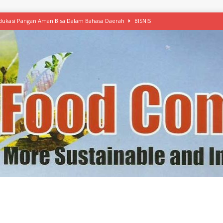
 Edukasi Pangan Aman Bisa Dalam Bahasa Daerah
BISNIS
afood’ Mulai Ekspansi, IKEA dan MSC Dukung Seafood Berkelanjutan
n Free Versi Healthy Choice, Tepung Talas Kimpul Pilihan Menu Sehat
ikpapan Latih Olah Singkong, KKN Universitas Lampung Kenalkan Sosmocaf
nis Makanan dengan McCormick, Ciptakan Raksasa Rp1.100 Triliun
etanol, MSI: Potensi Singkong Bisa Ditingkatkan
KEBIJAKAN
kel, Konawe Kepulauan Tetap Andalkan Mete, Kakao, Pala dan Kelapa