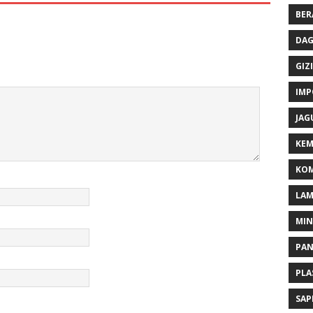
BER
DAG
GIZI
IMP
JAG
KEM
KOM
LA
MI
PA
PLA
SAP