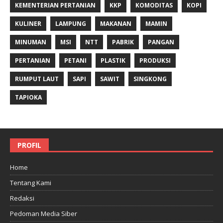
KEMENTERIAN PERTANIAN
KKP
KOMODITAS
KOPI
KULINER
LAMPUNG
MAKANAN
MAMIN
MINUMAN
MSI
NTT
PABRIK
PANGAN
PERTANIAN
PETANI
PLASTIK
PRODUKSI
RUMPUT LAUT
SAPI
SAWIT
SINGKONG
TAPIOKA
PROFIL
Home
Tentang Kami
Redaksi
Pedoman Media Siber