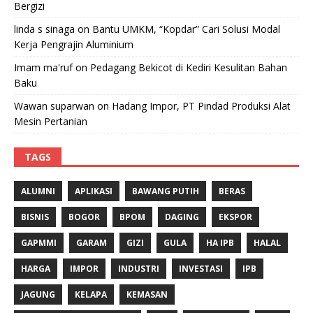
Bergizi
linda s sinaga
on
Bantu UMKM, “Kopdar” Cari Solusi Modal
Kerja Pengrajin Aluminium
Imam ma'ruf
on
Pedagang Bekicot di Kediri Kesulitan Bahan
Baku
Wawan suparwan
on
Hadang Impor, PT Pindad Produksi Alat
Mesin Pertanian
TAGS
ALUMNI
APLIKASI
BAWANG PUTIH
BERAS
BISNIS
BOGOR
BPOM
DAGING
EKSPOR
GAPMMI
GARAM
GIZI
GULA
HA IPB
HALAL
HARGA
IMPOR
INDUSTRI
INVESTASI
IPB
JAGUNG
KELAPA
KEMASAN