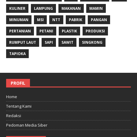
KULINER
LAMPUNG
MAKANAN
MAMIN
MINUMAN
MSI
NTT
PABRIK
PANGAN
PERTANIAN
PETANI
PLASTIK
PRODUKSI
RUMPUT LAUT
SAPI
SAWIT
SINGKONG
TAPIOKA
PROFIL
Home
Tentang Kami
Redaksi
Pedoman Media Siber