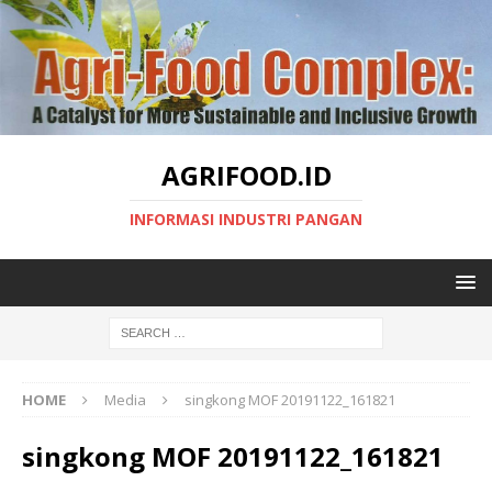
AGRIFOOD.ID
INFORMASI INDUSTRI PANGAN
HOME
Media
singkong MOF 20191122_161821
singkong MOF 20191122_161821