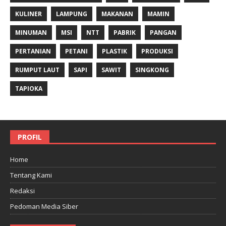
KULINER
LAMPUNG
MAKANAN
MAMIN
MINUMAN
MSI
NTT
PABRIK
PANGAN
PERTANIAN
PETANI
PLASTIK
PRODUKSI
RUMPUT LAUT
SAPI
SAWIT
SINGKONG
TAPIOKA
PROFIL
Home
Tentang Kami
Redaksi
Pedoman Media Siber