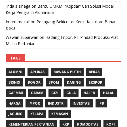
linda s sinaga
on
Bantu UMKM, “Kopdar” Cari Solusi Modal
Kerja Pengrajin Aluminium
Imam ma'ruf
on
Pedagang Bekicot di Kediri Kesulitan Bahan
Baku
Wawan suparwan
on
Hadang Impor, PT Pindad Produksi Alat
Mesin Pertanian
TAGS
ALUMNI
APLIKASI
BAWANG PUTIH
BERAS
BISNIS
BOGOR
BPOM
DAGING
EKSPOR
GAPMMI
GARAM
GIZI
GULA
HA IPB
HALAL
HARGA
IMPOR
INDUSTRI
INVESTASI
IPB
JAGUNG
KELAPA
KEMASAN
KEMENTERIAN PERTANIAN
KKP
KOMODITAS
KOPI