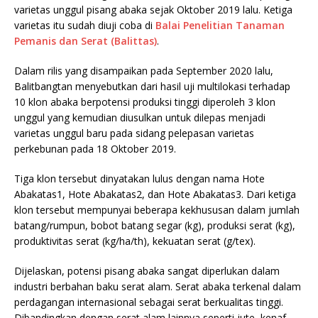
varietas unggul pisang abaka sejak Oktober 2019 lalu. Ketiga
varietas itu sudah diuji coba di
Balai Penelitian Tanaman
Pemanis dan Serat (Balittas)
.
Dalam rilis yang disampaikan pada September 2020 lalu,
Balitbangtan menyebutkan dari hasil uji multilokasi terhadap
10 klon abaka berpotensi produksi tinggi diperoleh 3 klon
unggul yang kemudian diusulkan untuk dilepas menjadi
varietas unggul baru pada sidang pelepasan varietas
perkebunan pada 18 Oktober 2019.
Tiga klon tersebut dinyatakan lulus dengan nama Hote
Abakatas1, Hote Abakatas2, dan Hote Abakatas3. Dari ketiga
klon tersebut mempunyai beberapa kekhususan dalam jumlah
batang/rumpun, bobot batang segar (kg), produksi serat (kg),
produktivitas serat (kg/ha/th), kekuatan serat (g/tex).
Dijelaskan, potensi pisang abaka sangat diperlukan dalam
industri berbahan baku serat alam. Serat abaka terkenal dalam
perdagangan internasional sebagai serat berkualitas tinggi.
Dibandingkan dengan serat alam lainnya seperti jute, kenaf,