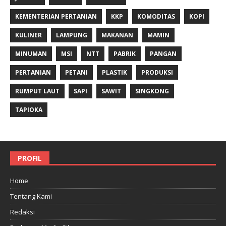
KEMENTERIAN PERTANIAN
KKP
KOMODITAS
KOPI
KULINER
LAMPUNG
MAKANAN
MAMIN
MINUMAN
MSI
NTT
PABRIK
PANGAN
PERTANIAN
PETANI
PLASTIK
PRODUKSI
RUMPUT LAUT
SAPI
SAWIT
SINGKONG
TAPIOKA
PROFIL
Home
Tentang Kami
Redaksi