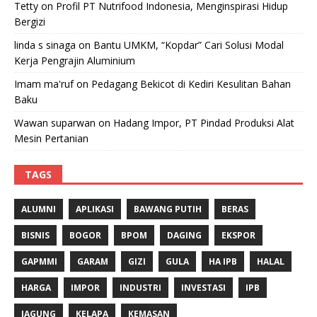
Tetty
on
Profil PT Nutrifood Indonesia, Menginspirasi Hidup
Bergizi
linda s sinaga
on
Bantu UMKM, “Kopdar” Cari Solusi Modal
Kerja Pengrajin Aluminium
Imam ma'ruf
on
Pedagang Bekicot di Kediri Kesulitan Bahan
Baku
Wawan suparwan
on
Hadang Impor, PT Pindad Produksi Alat
Mesin Pertanian
TAGS
ALUMNI
APLIKASI
BAWANG PUTIH
BERAS
BISNIS
BOGOR
BPOM
DAGING
EKSPOR
GAPMMI
GARAM
GIZI
GULA
HA IPB
HALAL
HARGA
IMPOR
INDUSTRI
INVESTASI
IPB
JAGUNG
KELAPA
KEMASAN