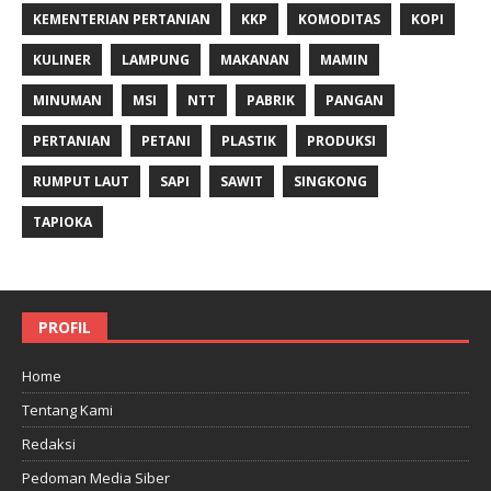
KEMENTERIAN PERTANIAN
KKP
KOMODITAS
KOPI
KULINER
LAMPUNG
MAKANAN
MAMIN
MINUMAN
MSI
NTT
PABRIK
PANGAN
PERTANIAN
PETANI
PLASTIK
PRODUKSI
RUMPUT LAUT
SAPI
SAWIT
SINGKONG
TAPIOKA
PROFIL
Home
Tentang Kami
Redaksi
Pedoman Media Siber