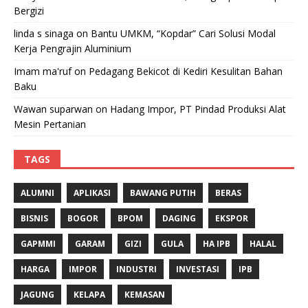
Bergizi
linda s sinaga
on
Bantu UMKM, “Kopdar” Cari Solusi Modal
Kerja Pengrajin Aluminium
Imam ma'ruf
on
Pedagang Bekicot di Kediri Kesulitan Bahan
Baku
Wawan suparwan
on
Hadang Impor, PT Pindad Produksi Alat
Mesin Pertanian
TAGS
ALUMNI
APLIKASI
BAWANG PUTIH
BERAS
BISNIS
BOGOR
BPOM
DAGING
EKSPOR
GAPMMI
GARAM
GIZI
GULA
HA IPB
HALAL
HARGA
IMPOR
INDUSTRI
INVESTASI
IPB
JAGUNG
KELAPA
KEMASAN