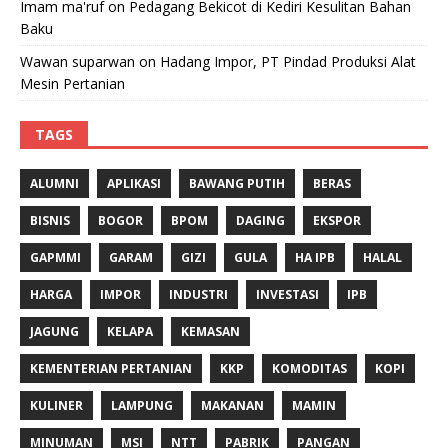
Imam ma'ruf
on
Pedagang Bekicot di Kediri Kesulitan Bahan
Baku
Wawan suparwan
on
Hadang Impor, PT Pindad Produksi Alat
Mesin Pertanian
TAGS
ALUMNI
APLIKASI
BAWANG PUTIH
BERAS
BISNIS
BOGOR
BPOM
DAGING
EKSPOR
GAPMMI
GARAM
GIZI
GULA
HA IPB
HALAL
HARGA
IMPOR
INDUSTRI
INVESTASI
IPB
JAGUNG
KELAPA
KEMASAN
KEMENTERIAN PERTANIAN
KKP
KOMODITAS
KOPI
KULINER
LAMPUNG
MAKANAN
MAMIN
MINUMAN
MSI
NTT
PABRIK
PANGAN