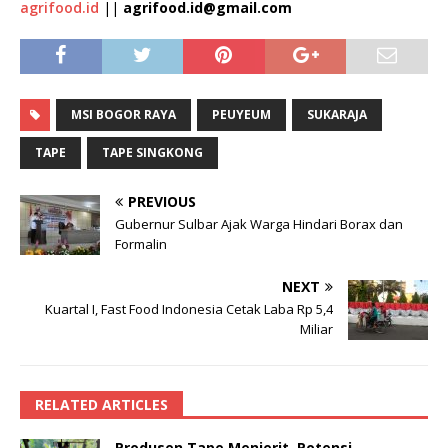
agrifood.id
||
agrifood.id@gmail.com
MSI BOGOR RAYA
PEUYEUM
SUKARAJA
TAPE
TAPE SINGKONG
PREVIOUS
Gubernur Sulbar Ajak Warga Hindari Borax dan
Formalin
NEXT
Kuartal I, Fast Food Indonesia Cetak Laba Rp 5,4
Miliar
RELATED ARTICLES
Produsen Tape Menjerit, Potensi