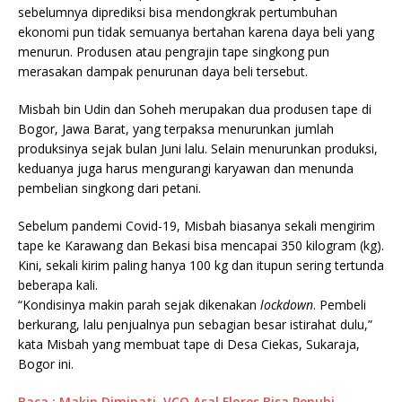
sebelumnya diprediksi bisa mendongkrak pertumbuhan
ekonomi pun tidak semuanya bertahan karena daya beli yang
menurun. Produsen atau pengrajin tape singkong pun
merasakan dampak penurunan daya beli tersebut.
Misbah bin Udin dan Soheh merupakan dua produsen tape di
Bogor, Jawa Barat, yang terpaksa menurunkan jumlah
produksinya sejak bulan Juni lalu. Selain menurunkan produksi,
keduanya juga harus mengurangi karyawan dan menunda
pembelian singkong dari petani.
Sebelum pandemi Covid-19, Misbah biasanya sekali mengirim
tape ke Karawang dan Bekasi bisa mencapai 350 kilogram (kg).
Kini, sekali kirim paling hanya 100 kg dan itupun sering tertunda
beberapa kali.
“Kondisinya makin parah sejak dikenakan
lockdown
. Pembeli
berkurang, lalu penjualnya pun sebagian besar istirahat dulu,”
kata Misbah yang membuat tape di Desa Ciekas, Sukaraja,
Bogor ini.
Baca : Makin Diminati, VCO Asal Flores Bisa Penuhi