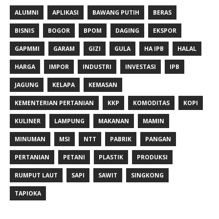
ALUMNI
APLIKASI
BAWANG PUTIH
BERAS
BISNIS
BOGOR
BPOM
DAGING
EKSPOR
GAPMMI
GARAM
GIZI
GULA
HA IPB
HALAL
HARGA
IMPOR
INDUSTRI
INVESTASI
IPB
JAGUNG
KELAPA
KEMASAN
KEMENTERIAN PERTANIAN
KKP
KOMODITAS
KOPI
KULINER
LAMPUNG
MAKANAN
MAMIN
MINUMAN
MSI
NTT
PABRIK
PANGAN
PERTANIAN
PETANI
PLASTIK
PRODUKSI
RUMPUT LAUT
SAPI
SAWIT
SINGKONG
TAPIOKA