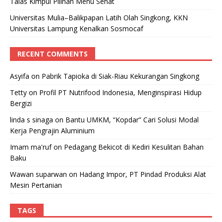
Talas Kimpul Pilihan Menu Sehat
Universitas Mulia–Balikpapan Latih Olah Singkong, KKN
Universitas Lampung Kenalkan Sosmocaf
RECENT COMMENTS
Asyifa
on
Pabrik Tapioka di Siak-Riau Kekurangan Singkong
Tetty
on
Profil PT Nutrifood Indonesia, Menginspirasi Hidup
Bergizi
linda s sinaga
on
Bantu UMKM, “Kopdar” Cari Solusi Modal
Kerja Pengrajin Aluminium
Imam ma'ruf
on
Pedagang Bekicot di Kediri Kesulitan Bahan
Baku
Wawan suparwan
on
Hadang Impor, PT Pindad Produksi Alat
Mesin Pertanian
TAGS