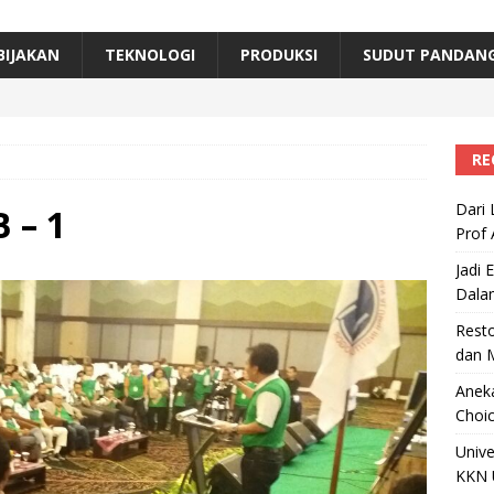
erta, Himpunan Alumni IPB Gelar Munas VII
RAGAM
B Beri Penghargaan Top 100 Alumni Prominen
RAGAM
BIJAKAN
TEKNOLOGI
PRODUKSI
SUDUT PANDAN
e, Ini Inovasi Mikroalga Prof Astri Rinanti dari Universitas Trisakti
RE
1
Dari 
 – 1
Prof 
Jadi 
Dala
Resto
dan 
Aneka
Choic
Unive
KKN 