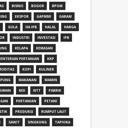
AS
BISNIS
BOGOR
BPOM
ING
EKSPOR
GAPMMI
GARAM
GULA
HA IPB
HALAL
HARGA
OR
INDUSTRI
INVESTASI
IPB
UNG
KELAPA
KEMASAN
ENTERIAN PERTANIAN
KKP
ODITAS
KOPI
KULINER
MPUNG
MAKANAN
MAMIN
NUMAN
MSI
NTT
PABRIK
NGAN
PERTANIAN
PETANI
STIK
PRODUKSI
RUMPUT LAUT
I
SAWIT
SINGKONG
TAPIOKA