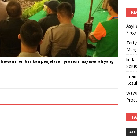
RE
Asyif
Sing
Tetty
Mengi
linda
y Irawan memberikan penjelasan proses musyawarah yang
Solus
Imam
Kesu
Wawa
Produ
TA
ALU