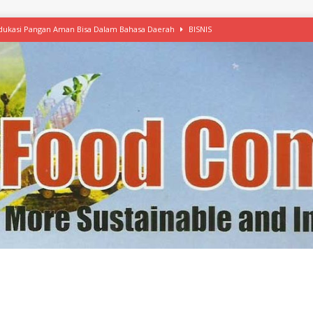
 Edukasi Pangan Aman Bisa Dalam Bahasa Daerah
BISNIS
afood’ Mulai Ekspansi, IKEA dan MSC Dukung Seafood Berkelanjutan
n Free Versi Healthy Choice, Tepung Talas Kimpul Pilihan Menu Sehat
ikpapan Latih Olah Singkong, KKN Universitas Lampung Kenalkan Sosmocaf
nis Makanan dengan McCormick, Ciptakan Raksasa Rp1.100 Triliun
etanol, MSI: Potensi Singkong Bisa Ditingkatkan
KEBIJAKAN
kel, Konawe Kepulauan Tetap Andalkan Mete, Kakao, Pala dan Kelapa