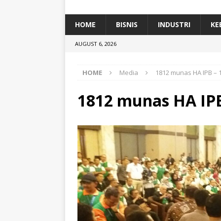
[ January 5, 2026 ]
Dihadiri Ratusan Pes
[ January 5, 2026 ]
Himpunan Alumni IP
HOME
BISNIS
INDUSTRI
KE
[ July 11, 2026 ]
Dari Limbah ke Pakan Lel
AUGUST 6, 2026
TEKNOLOGI
HOME
Media
1812 munas HA IPB – 
1812 munas HA IPB