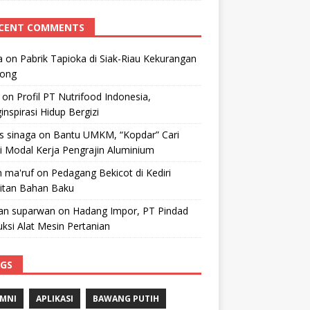
CENT COMMENTS
a
on
Pabrik Tapioka di Siak-Riau Kekurangan
kong
on
Profil PT Nutrifood Indonesia,
nspirasi Hidup Bergizi
 s sinaga
on
Bantu UMKM, “Kopdar” Cari
i Modal Kerja Pengrajin Aluminium
 ma'ruf
on
Pedagang Bekicot di Kediri
litan Bahan Baku
n suparwan
on
Hadang Impor, PT Pindad
ksi Alat Mesin Pertanian
GS
MNI
APLIKASI
BAWANG PUTIH