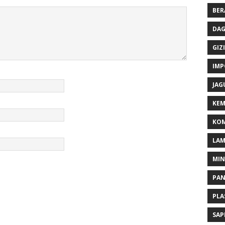
BER
DAG
GIZI
IMP
JAG
KEM
KOM
LA
MI
PA
PLA
SAP