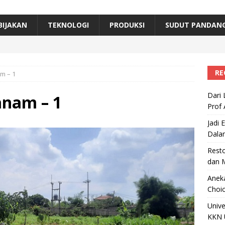
erta, Himpunan Alumni IPB Gelar Munas VII
RAGAM
B Beri Penghargaan Top 100 Alumni Prominen
RAGAM
BIJAKAN
TEKNOLOGI
PRODUKSI
SUDUT PANDAN
e, Ini Inovasi Mikroalga Prof Astri Rinanti dari Universitas Trisakti
RE
m – 1
Dari 
anam – 1
Prof 
Jadi 
Dala
Resto
dan 
Aneka
Choic
Unive
KKN 