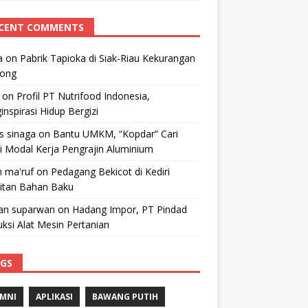
CENT COMMENTS
a
on
Pabrik Tapioka di Siak-Riau Kekurangan
kong
on
Profil PT Nutrifood Indonesia,
nspirasi Hidup Bergizi
 s sinaga
on
Bantu UMKM, “Kopdar” Cari
i Modal Kerja Pengrajin Aluminium
 ma'ruf
on
Pedagang Bekicot di Kediri
litan Bahan Baku
n suparwan
on
Hadang Impor, PT Pindad
ksi Alat Mesin Pertanian
GS
MNI
APLIKASI
BAWANG PUTIH