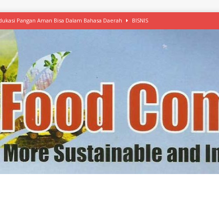
 Edukasi Pangan Aman Bisa Dalam Bahasa Daerah
BISNIS
afood’ Mulai Ekspansi, IKEA dan MSC Dukung Seafood Berkelanjutan
n Free Versi Healthy Choice, Tepung Talas Kimpul Pilihan Menu Sehat
ikpapan Latih Olah Singkong, KKN Universitas Lampung Kenalkan Sosmocaf
nis Makanan dengan McCormick, Ciptakan Raksasa Rp1.100 Triliun
etanol, MSI: Potensi Singkong Bisa Ditingkatkan
KEBIJAKAN
kel, Konawe Kepulauan Tetap Andalkan Mete, Kakao, Pala dan Kelapa