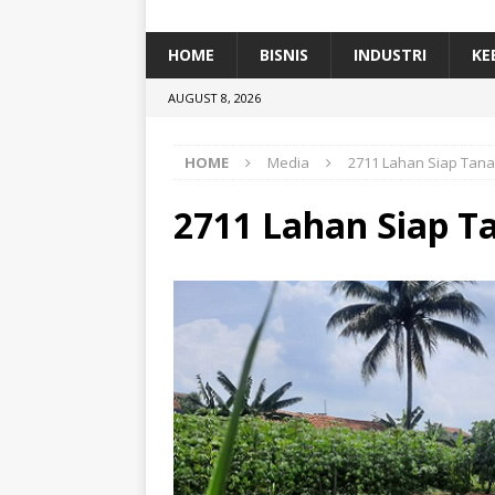
[ January 5, 2026 ]
Dihadiri Ratusan Pes
[ January 5, 2026 ]
Himpunan Alumni IP
HOME
BISNIS
INDUSTRI
KE
[ July 11, 2026 ]
Dari Limbah ke Pakan Lel
AUGUST 8, 2026
TEKNOLOGI
HOME
Media
2711 Lahan Siap Tana
2711 Lahan Siap T