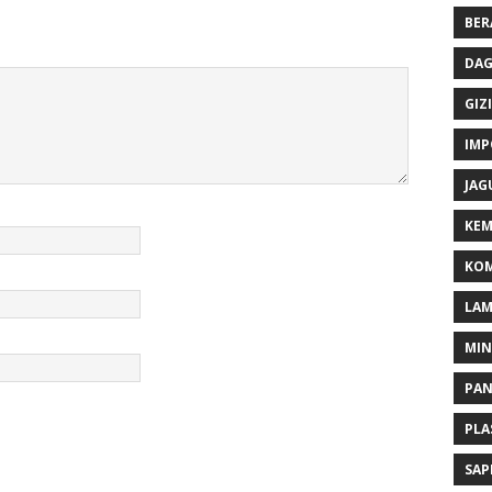
BER
DAG
GIZI
IMP
JAG
KEM
KOM
LA
MI
PA
PLA
SAP