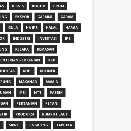
AS
BISNIS
BOGOR
BPOM
ING
EKSPOR
GAPMMI
GARAM
GULA
HA IPB
HALAL
HARGA
OR
INDUSTRI
INVESTASI
IPB
UNG
KELAPA
KEMASAN
ENTERIAN PERTANIAN
KKP
ODITAS
KOPI
KULINER
MPUNG
MAKANAN
MAMIN
NUMAN
MSI
NTT
PABRIK
NGAN
PERTANIAN
PETANI
STIK
PRODUKSI
RUMPUT LAUT
I
SAWIT
SINGKONG
TAPIOKA