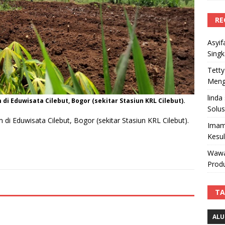
RE
Asyif
Sing
Tetty
Mengi
linda
di Eduwisata Cilebut, Bogor (sekitar Stasiun KRL Cilebut).
Solus
 di Eduwisata Cilebut, Bogor (sekitar Stasiun KRL Cilebut).
Imam
Kesu
Wawa
Produ
TA
ALU