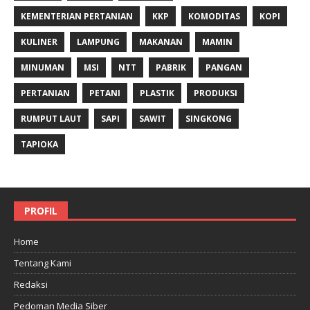
KEMENTERIAN PERTANIAN
KKP
KOMODITAS
KOPI
KULINER
LAMPUNG
MAKANAN
MAMIN
MINUMAN
MSI
NTT
PABRIK
PANGAN
PERTANIAN
PETANI
PLASTIK
PRODUKSI
RUMPUT LAUT
SAPI
SAWIT
SINGKONG
TAPIOKA
PROFIL
Home
Tentang Kami
Redaksi
Pedoman Media Siber