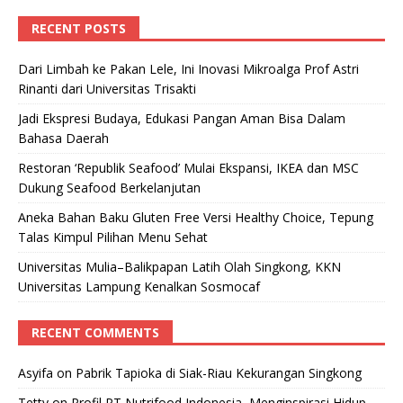
RECENT POSTS
Dari Limbah ke Pakan Lele, Ini Inovasi Mikroalga Prof Astri
Rinanti dari Universitas Trisakti
Jadi Ekspresi Budaya, Edukasi Pangan Aman Bisa Dalam
Bahasa Daerah
Restoran ‘Republik Seafood’ Mulai Ekspansi, IKEA dan MSC
Dukung Seafood Berkelanjutan
Aneka Bahan Baku Gluten Free Versi Healthy Choice, Tepung
Talas Kimpul Pilihan Menu Sehat
Universitas Mulia–Balikpapan Latih Olah Singkong, KKN
Universitas Lampung Kenalkan Sosmocaf
RECENT COMMENTS
Asyifa
on
Pabrik Tapioka di Siak-Riau Kekurangan Singkong
Tetty
on
Profil PT Nutrifood Indonesia, Menginspirasi Hidup