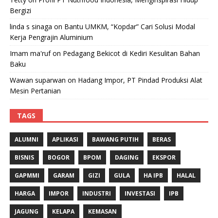
Bergizi
linda s sinaga
on
Bantu UMKM, “Kopdar” Cari Solusi Modal
Kerja Pengrajin Aluminium
Imam ma'ruf
on
Pedagang Bekicot di Kediri Kesulitan Bahan
Baku
Wawan suparwan
on
Hadang Impor, PT Pindad Produksi Alat
Mesin Pertanian
TAGS
ALUMNI
APLIKASI
BAWANG PUTIH
BERAS
BISNIS
BOGOR
BPOM
DAGING
EKSPOR
GAPMMI
GARAM
GIZI
GULA
HA IPB
HALAL
HARGA
IMPOR
INDUSTRI
INVESTASI
IPB
JAGUNG
KELAPA
KEMASAN