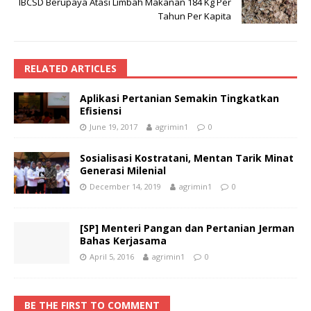
IBCSD Berupaya Atasi Limbah Makanan 184 Kg Per
Tahun Per Kapita
RELATED ARTICLES
Aplikasi Pertanian Semakin Tingkatkan
Efisiensi
June 19, 2017
agrimin1
0
Sosialisasi Kostratani, Mentan Tarik Minat
Generasi Milenial
December 14, 2019
agrimin1
0
[SP] Menteri Pangan dan Pertanian Jerman
Bahas Kerjasama
April 5, 2016
agrimin1
0
BE THE FIRST TO COMMENT