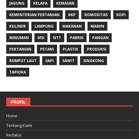
JAGUNG
KELAPA
KEMASAN
KEMENTERIAN PERTANIAN
KKP
KOMODITAS
KOPI
KULINER
LAMPUNG
MAKANAN
MAMIN
MINUMAN
MSI
NTT
PABRIK
PANGAN
PERTANIAN
PETANI
PLASTIK
PRODUKSI
RUMPUT LAUT
SAPI
SAWIT
SINGKONG
TAPIOKA
PROFIL
Home
Tentang Kami
Redaksi