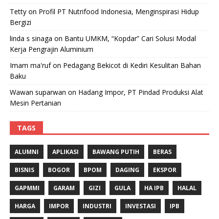
Tetty
on
Profil PT Nutrifood Indonesia, Menginspirasi Hidup
Bergizi
linda s sinaga
on
Bantu UMKM, “Kopdar” Cari Solusi Modal
Kerja Pengrajin Aluminium
Imam ma'ruf
on
Pedagang Bekicot di Kediri Kesulitan Bahan
Baku
Wawan suparwan
on
Hadang Impor, PT Pindad Produksi Alat
Mesin Pertanian
TAGS
ALUMNI
APLIKASI
BAWANG PUTIH
BERAS
BISNIS
BOGOR
BPOM
DAGING
EKSPOR
GAPMMI
GARAM
GIZI
GULA
HA IPB
HALAL
HARGA
IMPOR
INDUSTRI
INVESTASI
IPB