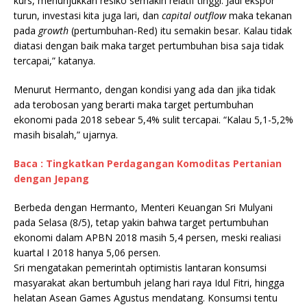
kurs, menunjukkan resiko semakin relatif tinggi. Jadi ekspor
turun, investasi kita juga lari, dan
capital outflow
maka tekanan
pada
growth
(pertumbuhan-Red) itu semakin besar. Kalau tidak
diatasi dengan baik maka target pertumbuhan bisa saja tidak
tercapai,” katanya.
Menurut Hermanto, dengan kondisi yang ada dan jika tidak
ada terobosan yang berarti maka target pertumbuhan
ekonomi pada 2018 sebear 5,4% sulit tercapai. “Kalau 5,1-5,2%
masih bisalah,” ujarnya.
Baca : Tingkatkan Perdagangan Komoditas Pertanian
dengan Jepang
Berbeda dengan Hermanto, Menteri Keuangan Sri Mulyani
pada Selasa (8/5), tetap yakin bahwa target pertumbuhan
ekonomi dalam APBN 2018 masih 5,4 persen, meski realiasi
kuartal I 2018 hanya 5,06 persen.
Sri mengatakan pemerintah optimistis lantaran konsumsi
masyarakat akan bertumbuh jelang hari raya Idul Fitri, hingga
helatan Asean Games Agustus mendatang. Konsumsi tentu