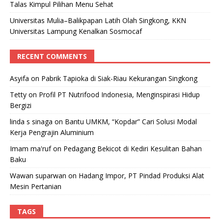
Talas Kimpul Pilihan Menu Sehat
Universitas Mulia–Balikpapan Latih Olah Singkong, KKN
Universitas Lampung Kenalkan Sosmocaf
RECENT COMMENTS
Asyifa
on
Pabrik Tapioka di Siak-Riau Kekurangan Singkong
Tetty
on
Profil PT Nutrifood Indonesia, Menginspirasi Hidup
Bergizi
linda s sinaga
on
Bantu UMKM, “Kopdar” Cari Solusi Modal
Kerja Pengrajin Aluminium
Imam ma'ruf
on
Pedagang Bekicot di Kediri Kesulitan Bahan
Baku
Wawan suparwan
on
Hadang Impor, PT Pindad Produksi Alat
Mesin Pertanian
TAGS