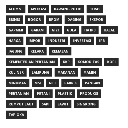
ALUMNI
APLIKASI
BAWANG PUTIH
BERAS
BISNIS
BOGOR
BPOM
DAGING
EKSPOR
GAPMMI
GARAM
GIZI
GULA
HA IPB
HALAL
HARGA
IMPOR
INDUSTRI
INVESTASI
IPB
JAGUNG
KELAPA
KEMASAN
KEMENTERIAN PERTANIAN
KKP
KOMODITAS
KOPI
KULINER
LAMPUNG
MAKANAN
MAMIN
MINUMAN
MSI
NTT
PABRIK
PANGAN
PERTANIAN
PETANI
PLASTIK
PRODUKSI
RUMPUT LAUT
SAPI
SAWIT
SINGKONG
TAPIOKA