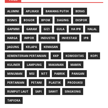
ALUMNI
APLIKASI
BAWANG PUTIH
BERAS
BISNIS
BOGOR
BPOM
DAGING
EKSPOR
GAPMMI
GARAM
GIZI
GULA
HA IPB
HALAL
HARGA
IMPOR
INDUSTRI
INVESTASI
IPB
JAGUNG
KELAPA
KEMASAN
KEMENTERIAN PERTANIAN
KKP
KOMODITAS
KOPI
KULINER
LAMPUNG
MAKANAN
MAMIN
MINUMAN
MSI
NTT
PABRIK
PANGAN
PERTANIAN
PETANI
PLASTIK
PRODUKSI
RUMPUT LAUT
SAPI
SAWIT
SINGKONG
TAPIOKA