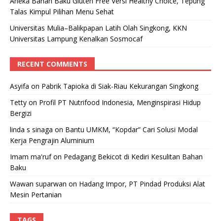
Aneka Bahan Baku Gluten Free Versi Healthy Choice, Tepung
Talas Kimpul Pilihan Menu Sehat
Universitas Mulia–Balikpapan Latih Olah Singkong, KKN
Universitas Lampung Kenalkan Sosmocaf
RECENT COMMENTS
Asyifa
on
Pabrik Tapioka di Siak-Riau Kekurangan Singkong
Tetty
on
Profil PT Nutrifood Indonesia, Menginspirasi Hidup
Bergizi
linda s sinaga
on
Bantu UMKM, “Kopdar” Cari Solusi Modal
Kerja Pengrajin Aluminium
Imam ma'ruf
on
Pedagang Bekicot di Kediri Kesulitan Bahan
Baku
Wawan suparwan
on
Hadang Impor, PT Pindad Produksi Alat
Mesin Pertanian
TAGS