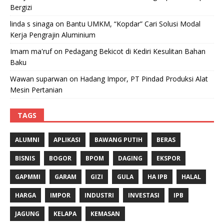
Bergizi
linda s sinaga
on
Bantu UMKM, “Kopdar” Cari Solusi Modal
Kerja Pengrajin Aluminium
Imam ma'ruf
on
Pedagang Bekicot di Kediri Kesulitan Bahan
Baku
Wawan suparwan
on
Hadang Impor, PT Pindad Produksi Alat
Mesin Pertanian
TAGS
ALUMNI
APLIKASI
BAWANG PUTIH
BERAS
BISNIS
BOGOR
BPOM
DAGING
EKSPOR
GAPMMI
GARAM
GIZI
GULA
HA IPB
HALAL
HARGA
IMPOR
INDUSTRI
INVESTASI
IPB
JAGUNG
KELAPA
KEMASAN