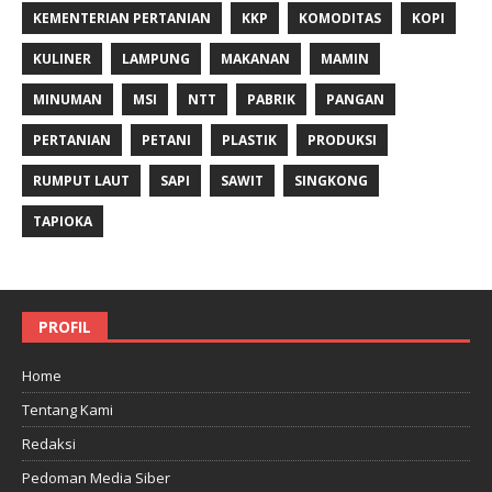
KEMENTERIAN PERTANIAN
KKP
KOMODITAS
KOPI
KULINER
LAMPUNG
MAKANAN
MAMIN
MINUMAN
MSI
NTT
PABRIK
PANGAN
PERTANIAN
PETANI
PLASTIK
PRODUKSI
RUMPUT LAUT
SAPI
SAWIT
SINGKONG
TAPIOKA
PROFIL
Home
Tentang Kami
Redaksi
Pedoman Media Siber