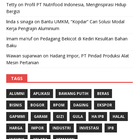
Tetty
on
Profil PT Nutrifood Indonesia, Menginspirasi Hidup
Bergizi
linda s sinaga
on
Bantu UMKM, “Kopdar” Cari Solusi Modal
Kerja Pengrajin Aluminium
Imam ma'ruf
on
Pedagang Bekicot di Kediri Kesulitan Bahan
Baku
Wawan suparwan
on
Hadang Impor, PT Pindad Produksi Alat
Mesin Pertanian
TAGS
ALUMNI
APLIKASI
BAWANG PUTIH
BERAS
BISNIS
BOGOR
BPOM
DAGING
EKSPOR
GAPMMI
GARAM
GIZI
GULA
HA IPB
HALAL
HARGA
IMPOR
INDUSTRI
INVESTASI
IPB