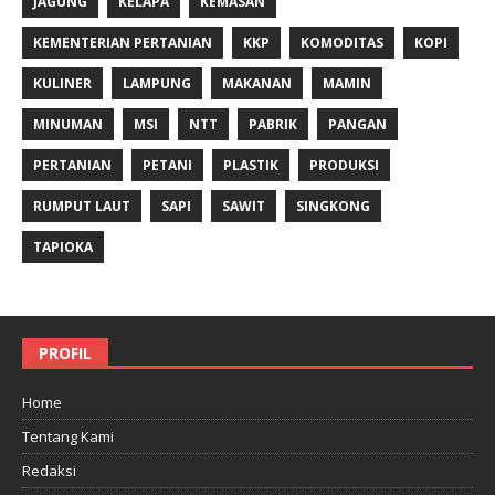
JAGUNG
KELAPA
KEMASAN
KEMENTERIAN PERTANIAN
KKP
KOMODITAS
KOPI
KULINER
LAMPUNG
MAKANAN
MAMIN
MINUMAN
MSI
NTT
PABRIK
PANGAN
PERTANIAN
PETANI
PLASTIK
PRODUKSI
RUMPUT LAUT
SAPI
SAWIT
SINGKONG
TAPIOKA
PROFIL
Home
Tentang Kami
Redaksi