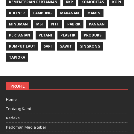
KEMENTERIAN PERTANIAN
KKP
KOMODITAS
KOPI
KULINER
LAMPUNG
MAKANAN
MAMIN
MINUMAN
MSI
NTT
PABRIK
PANGAN
PERTANIAN
PETANI
PLASTIK
PRODUKSI
RUMPUT LAUT
SAPI
SAWIT
SINGKONG
TAPIOKA
PROFIL
Home
Tentang Kami
Redaksi
Pedoman Media Siber