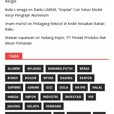
Bergizi
linda s sinaga
on
Bantu UMKM, “Kopdar” Cari Solusi Modal
Kerja Pengrajin Aluminium
Imam ma'ruf
on
Pedagang Bekicot di Kediri Kesulitan Bahan
Baku
Wawan suparwan
on
Hadang Impor, PT Pindad Produksi Alat
Mesin Pertanian
TAGS
ALUMNI
APLIKASI
BAWANG PUTIH
BERAS
BISNIS
BOGOR
BPOM
DAGING
EKSPOR
GAPMMI
GARAM
GIZI
GULA
HA IPB
HALAL
HARGA
IMPOR
INDUSTRI
INVESTASI
IPB
JAGUNG
KELAPA
KEMASAN