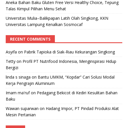
Aneka Bahan Baku Gluten Free Versi Healthy Choice, Tepung
Talas Kimpul Pilihan Menu Sehat
Universitas Mulia–Balikpapan Latih Olah Singkong, KKN
Universitas Lampung Kenalkan Sosmocaf
RECENT COMMENTS
Asyifa
on
Pabrik Tapioka di Siak-Riau Kekurangan Singkong
Tetty
on
Profil PT Nutrifood Indonesia, Menginspirasi Hidup
Bergizi
linda s sinaga
on
Bantu UMKM, “Kopdar” Cari Solusi Modal
Kerja Pengrajin Aluminium
Imam ma'ruf
on
Pedagang Bekicot di Kediri Kesulitan Bahan
Baku
Wawan suparwan
on
Hadang Impor, PT Pindad Produksi Alat
Mesin Pertanian