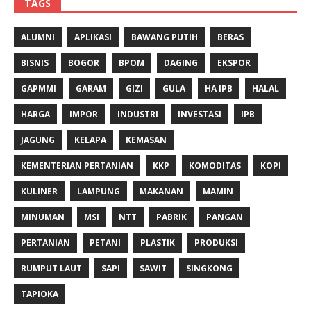
TAGS
ALUMNI
APLIKASI
BAWANG PUTIH
BERAS
BISNIS
BOGOR
BPOM
DAGING
EKSPOR
GAPMMI
GARAM
GIZI
GULA
HA IPB
HALAL
HARGA
IMPOR
INDUSTRI
INVESTASI
IPB
JAGUNG
KELAPA
KEMASAN
KEMENTERIAN PERTANIAN
KKP
KOMODITAS
KOPI
KULINER
LAMPUNG
MAKANAN
MAMIN
MINUMAN
MSI
NTT
PABRIK
PANGAN
PERTANIAN
PETANI
PLASTIK
PRODUKSI
RUMPUT LAUT
SAPI
SAWIT
SINGKONG
TAPIOKA