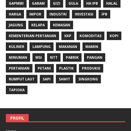
GAPMMI
GARAM
GIZI
GULA
HA IPB
HALAL
HARGA
IMPOR
INDUSTRI
INVESTASI
IPB
JAGUNG
KELAPA
KEMASAN
KEMENTERIAN PERTANIAN
KKP
KOMODITAS
KOPI
KULINER
LAMPUNG
MAKANAN
MAMIN
MINUMAN
MSI
NTT
PABRIK
PANGAN
PERTANIAN
PETANI
PLASTIK
PRODUKSI
RUMPUT LAUT
SAPI
SAWIT
SINGKONG
TAPIOKA
PROFIL
Home