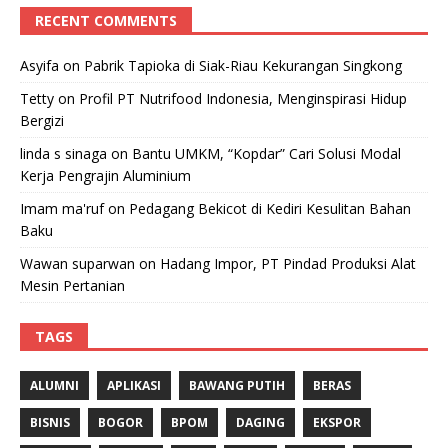
RECENT COMMENTS
Asyifa
on
Pabrik Tapioka di Siak-Riau Kekurangan Singkong
Tetty
on
Profil PT Nutrifood Indonesia, Menginspirasi Hidup
Bergizi
linda s sinaga
on
Bantu UMKM, “Kopdar” Cari Solusi Modal
Kerja Pengrajin Aluminium
Imam ma'ruf
on
Pedagang Bekicot di Kediri Kesulitan Bahan
Baku
Wawan suparwan
on
Hadang Impor, PT Pindad Produksi Alat
Mesin Pertanian
TAGS
ALUMNI
APLIKASI
BAWANG PUTIH
BERAS
BISNIS
BOGOR
BPOM
DAGING
EKSPOR