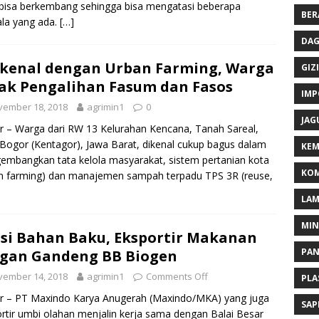
 bisa berkembang sehingga bisa mengatasi beberapa
BER
la yang ada.
[…]
DAG
kenal dengan Urban Farming, Warga
GIZI
ak Pengalihan Fasum dan Fasos
IMP
vember 18, 2018
agrimin1
0
JAG
 – Warga dari RW 13 Kelurahan Kencana, Tanah Sareal,
Bogor (Kentagor), Jawa Barat, dikenal cukup bagus dalam
KEM
mbangkan tata kelola masyarakat, sistem pertanian kota
KOM
n farming) dan manajemen sampah terpadu TPS 3R (reuse,
LA
MI
si Bahan Baku, Eksportir Makanan
PA
gan Gandeng BB Biogen
vember 14, 2018
agrimin1
Comments Off
PLA
r – PT Maxindo Karya Anugerah (Maxindo/MKA) yang juga
SAP
rtir umbi olahan menjalin kerja sama dengan Balai Besar