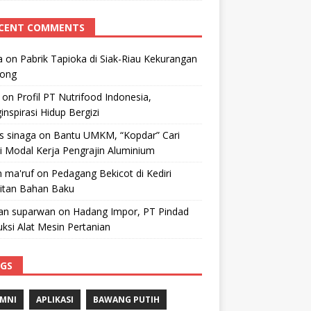
CENT COMMENTS
a
on
Pabrik Tapioka di Siak-Riau Kekurangan
kong
on
Profil PT Nutrifood Indonesia,
nspirasi Hidup Bergizi
 s sinaga
on
Bantu UMKM, “Kopdar” Cari
i Modal Kerja Pengrajin Aluminium
 ma'ruf
on
Pedagang Bekicot di Kediri
litan Bahan Baku
n suparwan
on
Hadang Impor, PT Pindad
ksi Alat Mesin Pertanian
GS
MNI
APLIKASI
BAWANG PUTIH