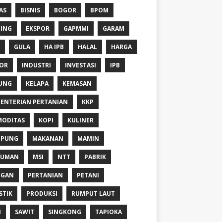
AS
BISNIS
BOGOR
BPOM
ING
EKSPOR
GAPMMI
GARAM
GULA
HA IPB
HALAL
HARGA
OR
INDUSTRI
INVESTASI
IPB
UNG
KELAPA
KEMASAN
ENTERIAN PERTANIAN
KKP
ODITAS
KOPI
KULINER
MPUNG
MAKANAN
MAMIN
NUMAN
MSI
NTT
PABRIK
NGAN
PERTANIAN
PETANI
STIK
PRODUKSI
RUMPUT LAUT
I
SAWIT
SINGKONG
TAPIOKA