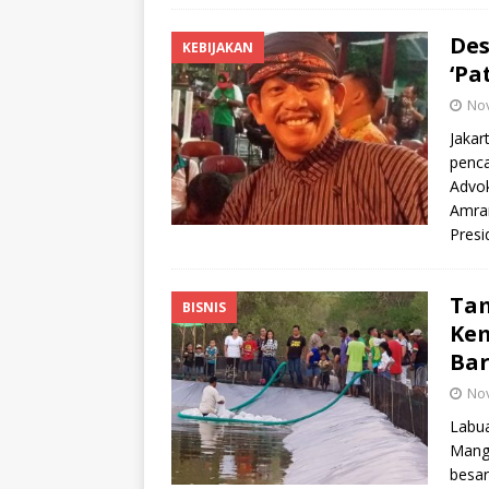
Des
KEBIJAKAN
‘Pa
No
Jakar
penca
Advok
Amran
Presi
Tam
BISNIS
Kem
Bar
No
Labua
Mangg
besar