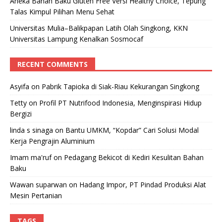
Aneka Bahan Baku Gluten Free Versi Healthy Choice, Tepung
Talas Kimpul Pilihan Menu Sehat
Universitas Mulia–Balikpapan Latih Olah Singkong, KKN
Universitas Lampung Kenalkan Sosmocaf
RECENT COMMENTS
Asyifa
on
Pabrik Tapioka di Siak-Riau Kekurangan Singkong
Tetty
on
Profil PT Nutrifood Indonesia, Menginspirasi Hidup
Bergizi
linda s sinaga
on
Bantu UMKM, “Kopdar” Cari Solusi Modal
Kerja Pengrajin Aluminium
Imam ma'ruf
on
Pedagang Bekicot di Kediri Kesulitan Bahan
Baku
Wawan suparwan
on
Hadang Impor, PT Pindad Produksi Alat
Mesin Pertanian
TAGS