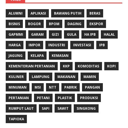
ALUMNI
APLIKASI
BAWANG PUTIH
BERAS
BISNIS
BOGOR
BPOM
DAGING
EKSPOR
GAPMMI
GARAM
GIZI
GULA
HA IPB
HALAL
HARGA
IMPOR
INDUSTRI
INVESTASI
IPB
JAGUNG
KELAPA
KEMASAN
KEMENTERIAN PERTANIAN
KKP
KOMODITAS
KOPI
KULINER
LAMPUNG
MAKANAN
MAMIN
MINUMAN
MSI
NTT
PABRIK
PANGAN
PERTANIAN
PETANI
PLASTIK
PRODUKSI
RUMPUT LAUT
SAPI
SAWIT
SINGKONG
TAPIOKA