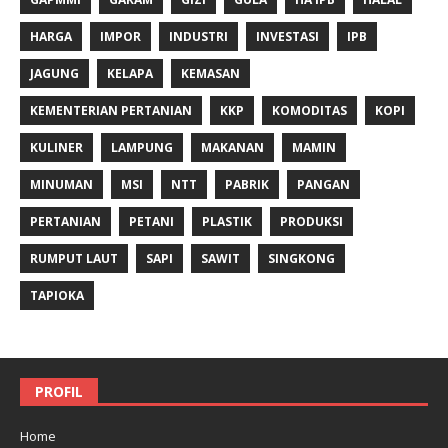
HARGA
IMPOR
INDUSTRI
INVESTASI
IPB
JAGUNG
KELAPA
KEMASAN
KEMENTERIAN PERTANIAN
KKP
KOMODITAS
KOPI
KULINER
LAMPUNG
MAKANAN
MAMIN
MINUMAN
MSI
NTT
PABRIK
PANGAN
PERTANIAN
PETANI
PLASTIK
PRODUKSI
RUMPUT LAUT
SAPI
SAWIT
SINGKONG
TAPIOKA
PROFIL
Home