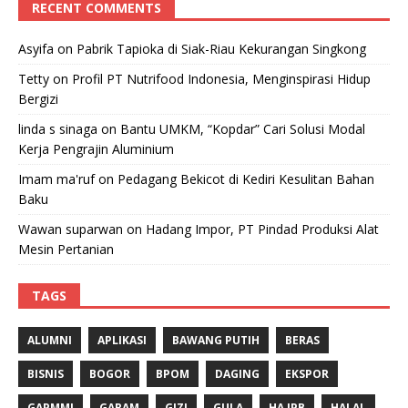
RECENT COMMENTS
Asyifa
on
Pabrik Tapioka di Siak-Riau Kekurangan Singkong
Tetty
on
Profil PT Nutrifood Indonesia, Menginspirasi Hidup
Bergizi
linda s sinaga
on
Bantu UMKM, “Kopdar” Cari Solusi Modal
Kerja Pengrajin Aluminium
Imam ma'ruf
on
Pedagang Bekicot di Kediri Kesulitan Bahan
Baku
Wawan suparwan
on
Hadang Impor, PT Pindad Produksi Alat
Mesin Pertanian
TAGS
ALUMNI
APLIKASI
BAWANG PUTIH
BERAS
BISNIS
BOGOR
BPOM
DAGING
EKSPOR
GAPMMI
GARAM
GIZI
GULA
HA IPB
HALAL