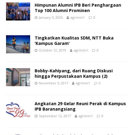
Himpunan Alumni IPB Beri Penghargaan
Top 100 Alumni Prominen
January 5, 2026
agrimin1
0
Tingkatkan Kualitas SDM, NTT Buka
‘Kampus Garam’
October 12, 2019
agrimin1
0
Bobby-Kahiyang, dari Ruang Diskusi
hingga Perpustakaan Kampus (2)
November 5, 2017
agrimin1
0
Angkatan 29 Gelar Reuni Perak di Kampus
IPB Baranangsiang
September 12, 2017
agrimin1
0