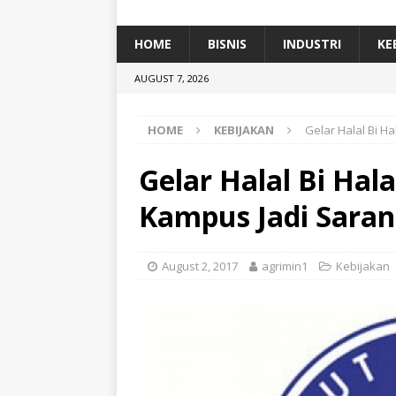
[ January 5, 2026 ]
Dihadiri Ratusan Pes
[ January 5, 2026 ]
Himpunan Alumni IP
HOME
BISNIS
INDUSTRI
KE
[ July 11, 2026 ]
Dari Limbah ke Pakan Lel
AUGUST 7, 2026
TEKNOLOGI
HOME
KEBIJAKAN
Gelar Halal Bi H
Gelar Halal Bi Hal
Kampus Jadi Saran
August 2, 2017
agrimin1
Kebijakan