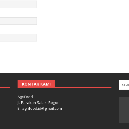
KONTAK KAMI
AgriFood
Jl. Parakan Salak, Bogor
E : agrifood.id@gmail.com