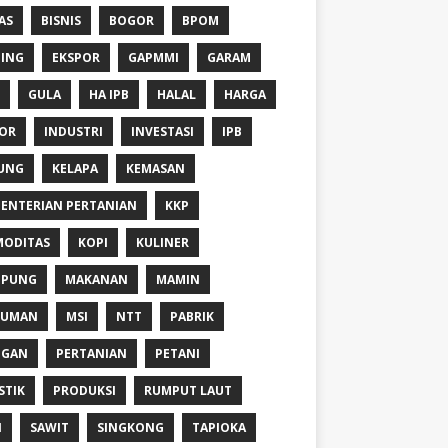
AS
BISNIS
BOGOR
BPOM
ING
EKSPOR
GAPMMI
GARAM
GULA
HA IPB
HALAL
HARGA
OR
INDUSTRI
INVESTASI
IPB
UNG
KELAPA
KEMASAN
ENTERIAN PERTANIAN
KKP
ODITAS
KOPI
KULINER
MPUNG
MAKANAN
MAMIN
NUMAN
MSI
NTT
PABRIK
NGAN
PERTANIAN
PETANI
STIK
PRODUKSI
RUMPUT LAUT
I
SAWIT
SINGKONG
TAPIOKA