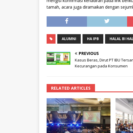
mengisi konfirmasi kehadiran pada link berik
tamah, acara juga diramaikan dengan sejuml
ALUMNI
HA IPB
HALAL BI HA
PREVIOUS
Kasus Beras, Dirut PT IBU Tersa
Kecurangan pada Konsumen
RELATED ARTICLES