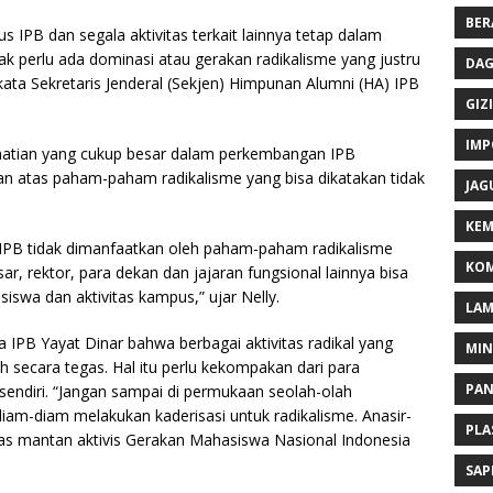
BER
IPB dan segala aktivitas terkait lainnya tetap dalam
k perlu ada dominasi atau gerakan radikalisme yang justru
DAG
” kata Sekretaris Jenderal (Sekjen) Himpunan Alumni (HA) IPB
GIZI
IMP
hatian yang cukup besar dalam perkembangan IPB
iran atas paham-paham radikalisme yang bisa dikatakan tidak
JAG
KEM
 IPB tidak dimanfaatkan oleh paham-paham radikalisme
KOM
sar, rektor, para dekan dan jajaran fungsional lainnya bisa
wa dan aktivitas kampus,” ujar Nelly.
LA
PB Yayat Dinar bahwa berbagai aktivitas radikal yang
MI
 secara tegas. Hal itu perlu kekompakan dari para
PA
sendiri. “Jangan sampai di permukaan seolah-olah
iam-diam melakukan kaderisasi untuk radikalisme. Anasir-
PLA
tegas mantan aktivis Gerakan Mahasiswa Nasional Indonesia
SAP