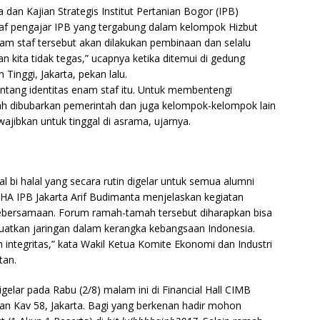
dan Kajian Strategis Institut Pertanian Bogor (IPB)
f pengajar IPB yang tergabung dalam kelompok Hizbut
am staf tersebut akan dilakukan pembinaan dan selalu
an kita tidak tegas,” ucapnya ketika ditemui di gedung
Tinggi, Jakarta, pekan lalu.
entang identitas enam staf itu. Untuk membentengi
h dibubarkan pemerintah dan juga kelompok-kelompok lain
ajibkan untuk tinggal di asrama, ujarnya.
l bi halal yang secara rutin digelar untuk semua alumni
a HA IPB Jakarta Arif Budimanta menjelaskan kegiatan
bersamaan. Forum ramah-tamah tersebut diharapkan bisa
guatkan jaringan dalam kerangka kebangsaan Indonesia.
 integritas,” kata Wakil Ketua Komite Ekonomi dan Industri
tan.
digelar pada Rabu (2/8) malam ini di Financial Hall CIMB
man Kav 58, Jakarta. Bagi yang berkenan hadir mohon