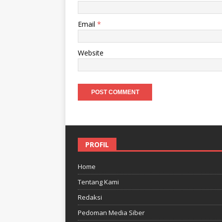
Email
*
Website
PROFIL
Home
Tentang Kami
Redaksi
Pedoman Media Siber