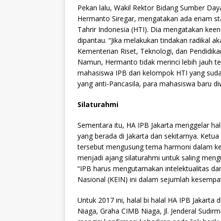
Pekan lalu, Wakil Rektor Bidang Sumber Daya 
Hermanto Siregar, mengatakan ada enam sta
Tahrir Indonesia (HTI). Dia mengatakan keen
dipantau. “Jika melakukan tindakan radikal ak
Kementerian Riset, Teknologi, dan Pendidikan 
Namun, Hermanto tidak merinci lebih jauh t
mahasiswa IPB dari kelompok HTI yang suda
yang anti-Pancasila, para mahasiswa baru diw
Silaturahmi
Sementara itu, HA IPB Jakarta menggelar hala
yang berada di Jakarta dan sekitarnya. Ketu
tersebut mengusung tema harmoni dalam ke
menjadi ajang silaturahmi untuk saling men
“IPB harus mengutamakan intelektualitas dan
Nasional (KEIN) ini dalam sejumlah kesempa
Untuk 2017 ini, halal bi halal HA IPB Jakarta 
Niaga, Graha CIMB Niaga, Jl. Jenderal Sudir