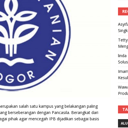
RE
Asyif
Sing
Tetty
Mengi
linda
Solus
Imam
Kesu
Wawa
Produ
 merupakan salah satu kampus yang belakangan paling
TA
gi yang berseberangan dengan Pancasila. Berangkat dari
agai pihak agar mencegah IPB dijadikan sebagai basis
ALU