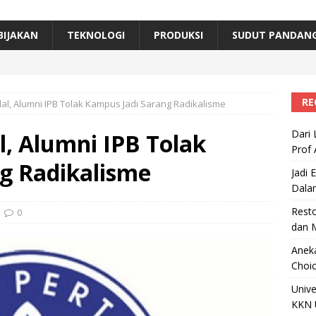
erta, Himpunan Alumni IPB Gelar Munas VII
RAGAM
B Beri Penghargaan Top 100 Alumni Prominen
RAGAM
BIJAKAN
TEKNOLOGI
PRODUKSI
SUDUT PANDAN
e, Ini Inovasi Mikroalga Prof Astri Rinanti dari Universitas Trisakti
RE
alal, Alumni IPB Tolak Kampus Jadi Sarang Radikalisme
Dari 
al, Alumni IPB Tolak
Prof 
g Radikalisme
Jadi 
Dala
Resto
0
dan 
Aneka
Choic
Unive
KKN 