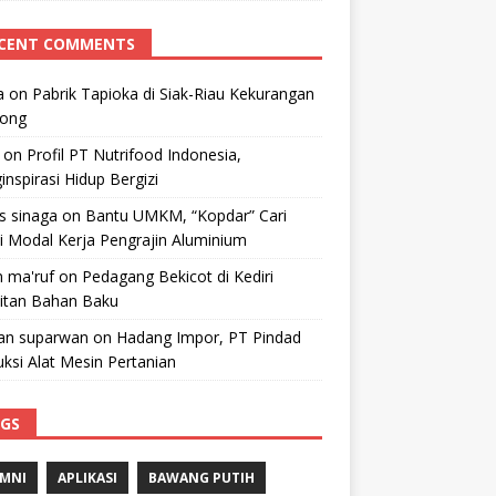
CENT COMMENTS
a
on
Pabrik Tapioka di Siak-Riau Kekurangan
kong
on
Profil PT Nutrifood Indonesia,
nspirasi Hidup Bergizi
 s sinaga
on
Bantu UMKM, “Kopdar” Cari
i Modal Kerja Pengrajin Aluminium
 ma'ruf
on
Pedagang Bekicot di Kediri
litan Bahan Baku
n suparwan
on
Hadang Impor, PT Pindad
ksi Alat Mesin Pertanian
GS
MNI
APLIKASI
BAWANG PUTIH