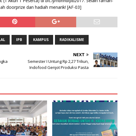
ut (1 Akun 1 Peserta) di
bit.ly/hbhhaipb2017
. Selain ramah-
ah doorprize dan hadiah menarik! [AF-03]
LAL
IPB
KAMPUS
RADIKALISME
NEXT
ngka
Semester I Untung Rp 2,27 Triliun,
Indofood Genjot Produksi Pasta