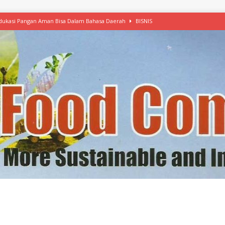
 Edukasi Pangan Aman Bisa Dalam Bahasa Daerah
BISNIS
afood’ Mulai Ekspansi, IKEA dan MSC Dukung Seafood Berkelanjutan
n Free Versi Healthy Choice, Tepung Talas Kimpul Pilihan Menu Sehat
ikpapan Latih Olah Singkong, KKN Universitas Lampung Kenalkan Sosmocaf
nis Makanan dengan McCormick, Ciptakan Raksasa Rp1.100 Triliun
etanol, MSI: Potensi Singkong Bisa Ditingkatkan
KEBIJAKAN
kel, Konawe Kepulauan Tetap Andalkan Mete, Kakao, Pala dan Kelapa