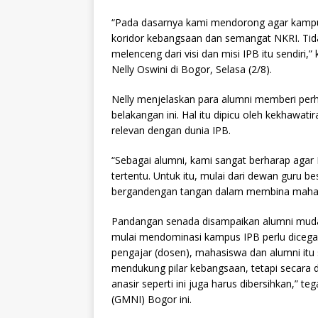
“Pada dasarnya kami mendorong agar kampus 
koridor kebangsaan dan semangat NKRI. Tida
melenceng dari visi dan misi IPB itu sendiri,
Nelly Oswini di Bogor, Selasa (2/8).
Nelly menjelaskan para alumni memberi per
belakangan ini. Hal itu dipicu oleh kekhawat
relevan dengan dunia IPB.
“Sebagai alumni, kami sangat berharap agar
tertentu. Untuk itu, mulai dari dewan guru be
bergandengan tangan dalam membina mahasis
Pandangan senada disampaikan alumni muda I
mulai mendominasi kampus IPB perlu dicegah
pengajar (dosen), mahasiswa dan alumni itu 
mendukung pilar kebangsaan, tetapi secara d
anasir seperti ini juga harus dibersihkan,” 
(GMNI) Bogor ini.