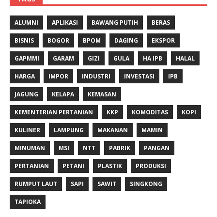
ALUMNI
APLIKASI
BAWANG PUTIH
BERAS
BISNIS
BOGOR
BPOM
DAGING
EKSPOR
GAPMMI
GARAM
GIZI
GULA
HA IPB
HALAL
HARGA
IMPOR
INDUSTRI
INVESTASI
IPB
JAGUNG
KELAPA
KEMASAN
KEMENTERIAN PERTANIAN
KKP
KOMODITAS
KOPI
KULINER
LAMPUNG
MAKANAN
MAMIN
MINUMAN
MSI
NTT
PABRIK
PANGAN
PERTANIAN
PETANI
PLASTIK
PRODUKSI
RUMPUT LAUT
SAPI
SAWIT
SINGKONG
TAPIOKA