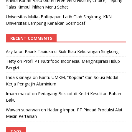
Aneka Bahan Baku Gluten Free Versi Healthy Choice, Tepung
Talas Kimpul Pilihan Menu Sehat
Universitas Mulia–Balikpapan Latih Olah Singkong, KKN
Universitas Lampung Kenalkan Sosmocaf
RECENT COMMENTS
Asyifa
on
Pabrik Tapioka di Siak-Riau Kekurangan Singkong
Tetty
on
Profil PT Nutrifood Indonesia, Menginspirasi Hidup
Bergizi
linda s sinaga
on
Bantu UMKM, “Kopdar” Cari Solusi Modal
Kerja Pengrajin Aluminium
Imam ma'ruf
on
Pedagang Bekicot di Kediri Kesulitan Bahan
Baku
Wawan suparwan
on
Hadang Impor, PT Pindad Produksi Alat
Mesin Pertanian
TAGS