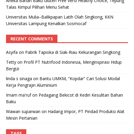
Aneka Bahan Baku Gluten Free Versi Healthy Choice, Tepung
Talas Kimpul Pilihan Menu Sehat
Universitas Mulia–Balikpapan Latih Olah Singkong, KKN
Universitas Lampung Kenalkan Sosmocaf
RECENT COMMENTS
Asyifa
on
Pabrik Tapioka di Siak-Riau Kekurangan Singkong
Tetty
on
Profil PT Nutrifood Indonesia, Menginspirasi Hidup
Bergizi
linda s sinaga
on
Bantu UMKM, “Kopdar” Cari Solusi Modal
Kerja Pengrajin Aluminium
Imam ma'ruf
on
Pedagang Bekicot di Kediri Kesulitan Bahan
Baku
Wawan suparwan
on
Hadang Impor, PT Pindad Produksi Alat
Mesin Pertanian
TAGS