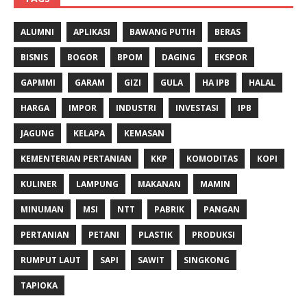
ALUMNI
APLIKASI
BAWANG PUTIH
BERAS
BISNIS
BOGOR
BPOM
DAGING
EKSPOR
GAPMMI
GARAM
GIZI
GULA
HA IPB
HALAL
HARGA
IMPOR
INDUSTRI
INVESTASI
IPB
JAGUNG
KELAPA
KEMASAN
KEMENTERIAN PERTANIAN
KKP
KOMODITAS
KOPI
KULINER
LAMPUNG
MAKANAN
MAMIN
MINUMAN
MSI
NTT
PABRIK
PANGAN
PERTANIAN
PETANI
PLASTIK
PRODUKSI
RUMPUT LAUT
SAPI
SAWIT
SINGKONG
TAPIOKA