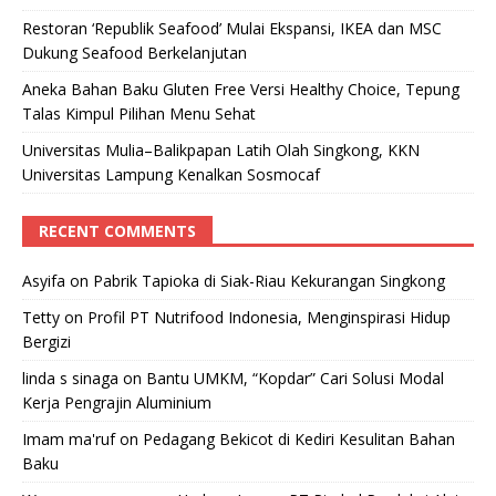
Restoran ‘Republik Seafood’ Mulai Ekspansi, IKEA dan MSC
Dukung Seafood Berkelanjutan
Aneka Bahan Baku Gluten Free Versi Healthy Choice, Tepung
Talas Kimpul Pilihan Menu Sehat
Universitas Mulia–Balikpapan Latih Olah Singkong, KKN
Universitas Lampung Kenalkan Sosmocaf
RECENT COMMENTS
Asyifa
on
Pabrik Tapioka di Siak-Riau Kekurangan Singkong
Tetty
on
Profil PT Nutrifood Indonesia, Menginspirasi Hidup
Bergizi
linda s sinaga
on
Bantu UMKM, “Kopdar” Cari Solusi Modal
Kerja Pengrajin Aluminium
Imam ma'ruf
on
Pedagang Bekicot di Kediri Kesulitan Bahan
Baku