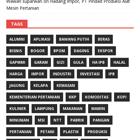
Wawan suparwan
on
Hadang Impor, PT Pindad Produksi Alat
Mesin Pertanian
TAGS
ALUMNI
APLIKASI
BAWANG PUTIH
BERAS
BISNIS
BOGOR
BPOM
DAGING
EKSPOR
GAPMMI
GARAM
GIZI
GULA
HA IPB
HALAL
HARGA
IMPOR
INDUSTRI
INVESTASI
IPB
JAGUNG
KELAPA
KEMASAN
KEMENTERIAN PERTANIAN
KKP
KOMODITAS
KOPI
KULINER
LAMPUNG
MAKANAN
MAMIN
MINUMAN
MSI
NTT
PABRIK
PANGAN
PERTANIAN
PETANI
PLASTIK
PRODUKSI