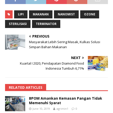
LIPI
MAKANAN
NANOMIST
OZONE
STERILISASI
TERMINATOR
PREVIOUS
Masyarakat Lebih Sering Masak, Kulkas Solusi
Simpan Bahan Makanan
NEXT
Kuartal I 2020, Pendapatan Diamond Food
Indonesia Tumbuh 6,71%
RELATED ARTICLES
BPOM Amankan Kemasan Pangan Tidak
Memenuhi Syarat
June 10, 2019
agrimin1
0