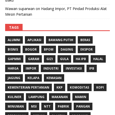
Baku
Wawan suparwan
on
Hadang Impor, PT Pindad Produksi Alat
Mesin Pertanian
TAGS
ALUMNI
APLIKASI
BAWANG PUTIH
BERAS
BISNIS
BOGOR
BPOM
DAGING
EKSPOR
GAPMMI
GARAM
GIZI
GULA
HA IPB
HALAL
HARGA
IMPOR
INDUSTRI
INVESTASI
IPB
JAGUNG
KELAPA
KEMASAN
KEMENTERIAN PERTANIAN
KKP
KOMODITAS
KOPI
KULINER
LAMPUNG
MAKANAN
MAMIN
MINUMAN
MSI
NTT
PABRIK
PANGAN