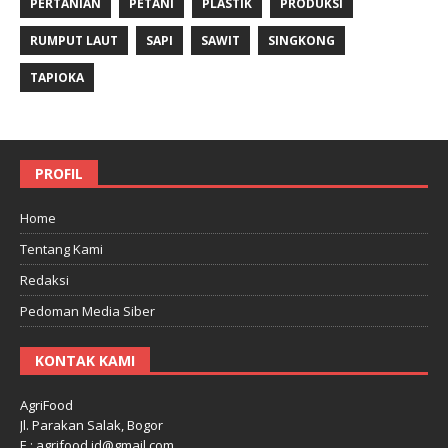
PERTANIAN
PETANI
PLASTIK
PRODUKSI
RUMPUT LAUT
SAPI
SAWIT
SINGKONG
TAPIOKA
PROFIL
Home
Tentang Kami
Redaksi
Pedoman Media Siber
KONTAK KAMI
AgriFood
Jl. Parakan Salak, Bogor
E : agrifood.id@gmail.com