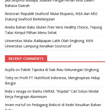
Jadi Ekspresi Budaya, Edukasi Pangan Aman Bisa Dalam
Bahasa Daerah
Restoran ‘Republik Seafood’ Mulai Ekspansi, IKEA dan MSC
Dukung Seafood Berkelanjutan
Aneka Bahan Baku Gluten Free Versi Healthy Choice, Tepung
Talas Kimpul Pilihan Menu Sehat
Universitas Mulia–Balikpapan Latih Olah Singkong, KKN
Universitas Lampung Kenalkan Sosmocaf
RECENT COMMENTS
Asyifa
on
Pabrik Tapioka di Siak-Riau Kekurangan Singkong
Tetty
on
Profil PT Nutrifood Indonesia, Menginspirasi Hidup
Bergizi
linda s sinaga
on
Bantu UMKM, “Kopdar” Cari Solusi Modal
Kerja Pengrajin Aluminium
Imam ma'ruf
on
Pedagang Bekicot di Kediri Kesulitan Bahan