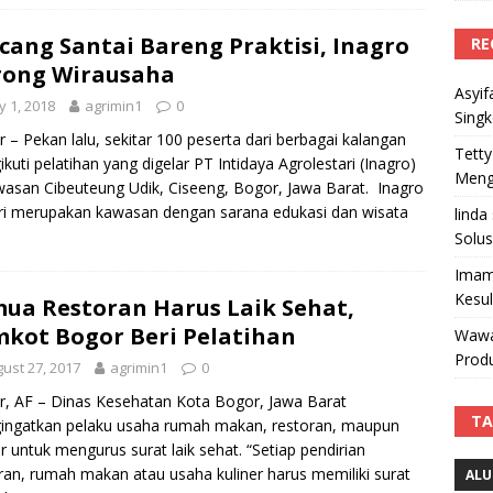
cang Santai Bareng Praktisi, Inagro
RE
rong Wirausaha
Asyif
 1, 2018
agrimin1
0
Sing
 – Pekan lalu, sekitar 100 peserta dari berbagai kalangan
Tetty
kuti pelatihan yang digelar PT Intidaya Agrolestari (Inagro)
Mengi
wasan Cibeuteung Udik, Ciseeng, Bogor, Jawa Barat. Inagro
ri merupakan kawasan dengan sarana edukasi dan wisata
linda
Solus
Imam
Kesu
ua Restoran Harus Laik Sehat,
kot Bogor Beri Pelatihan
Wawa
Produ
ust 27, 2017
agrimin1
0
, AF – Dinas Kesehatan Kota Bogor, Jawa Barat
TA
ingatkan pelaku usaha rumah makan, restoran, maupun
er untuk mengurus surat laik sehat. “Setiap pendirian
ran, rumah makan atau usaha kuliner harus memiliki surat
ALU