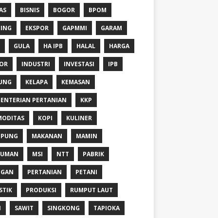
AS
BISNIS
BOGOR
BPOM
ING
EKSPOR
GAPMMI
GARAM
GULA
HA IPB
HALAL
HARGA
OR
INDUSTRI
INVESTASI
IPB
UNG
KELAPA
KEMASAN
ENTERIAN PERTANIAN
KKP
ODITAS
KOPI
KULINER
MPUNG
MAKANAN
MAMIN
NUMAN
MSI
NTT
PABRIK
NGAN
PERTANIAN
PETANI
STIK
PRODUKSI
RUMPUT LAUT
I
SAWIT
SINGKONG
TAPIOKA