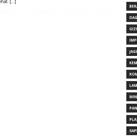
sehat.
[…]
BER
DAG
GIZI
IMP
JAG
KEM
KOM
LA
MI
PA
PLA
SAP