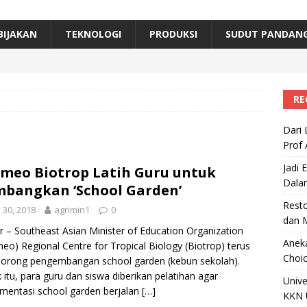
erta, Himpunan Alumni IPB Gelar Munas VII
RAGAM
B Beri Penghargaan Top 100 Alumni Prominen
RAGAM
BIJAKAN
TEKNOLOGI
PRODUKSI
SUDUT PANDAN
e, Ini Inovasi Mikroalga Prof Astri Rinanti dari Universitas Trisakti
RE
Dari 
Prof 
Jadi 
meo Biotrop Latih Guru untuk
Dala
bangkan ‘School Garden’
Resto
y 30, 2018
agrimin1
0
dan 
 – Southeast Asian Minister of Education Organization
Aneka
eo) Regional Centre for Tropical Biology (Biotrop) terus
Choic
orong pengembangan school garden (kebun sekolah).
 itu, para guru dan siswa diberikan pelatihan agar
Unive
mentasi school garden berjalan
[…]
KKN 