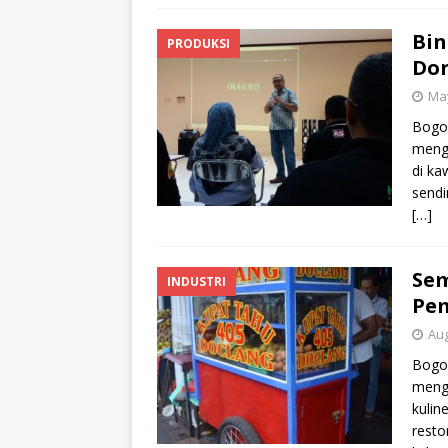
Bin
PRODUKSI
Do
May
Bogor
mengi
di ka
sendi
[…]
Sem
INDUSTRI
Pem
Aug
Bogor
meng
kulin
resto