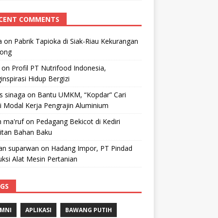
CENT COMMENTS
a
on
Pabrik Tapioka di Siak-Riau Kekurangan
kong
on
Profil PT Nutrifood Indonesia,
nspirasi Hidup Bergizi
 s sinaga
on
Bantu UMKM, “Kopdar” Cari
i Modal Kerja Pengrajin Aluminium
 ma'ruf
on
Pedagang Bekicot di Kediri
litan Bahan Baku
n suparwan
on
Hadang Impor, PT Pindad
ksi Alat Mesin Pertanian
GS
MNI
APLIKASI
BAWANG PUTIH