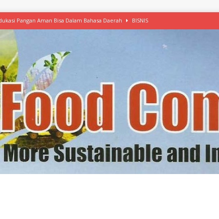
 Edukasi Pangan Aman Bisa Dalam Bahasa Daerah
BISNIS
afood’ Mulai Ekspansi, IKEA dan MSC Dukung Seafood Berkelanjutan
n Free Versi Healthy Choice, Tepung Talas Kimpul Pilihan Menu Sehat
ikpapan Latih Olah Singkong, KKN Universitas Lampung Kenalkan Sosmocaf
nis Makanan dengan McCormick, Ciptakan Raksasa Rp1.100 Triliun
etanol, MSI: Potensi Singkong Bisa Ditingkatkan
KEBIJAKAN
kel, Konawe Kepulauan Tetap Andalkan Mete, Kakao, Pala dan Kelapa