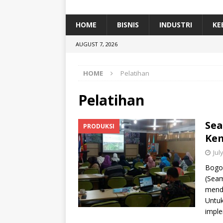
[ January 5, 2026 ]
Dihadiri Ratusan Pes
[ January 5, 2026 ]
Himpunan Alumni IP
HOME
BISNIS
INDUSTRI
KE
[ July 11, 2026 ]
Dari Limbah ke Pakan Lel
AUGUST 7, 2026
TEKNOLOGI
HOME
Pelatihan
Pelatihan
Sea
PRODUKSI
Kem
Jul
Bogor
(Seam
mend
Untuk
imple